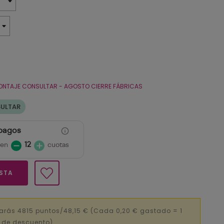
ONTAJE CONSULTAR - AGOSTO CIERRE FÁBRICAS
SULTAR
 pagos
 en
12
cuotas
ESTA
arás 4815 puntos/48,15 €
(Cada 0,20 € gastado = 1
€ de descuento).