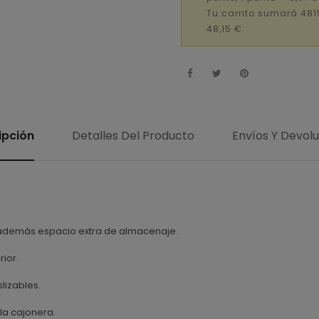
Tu carrito sumará 481
48,15 €.
ipción
Detalles Del Producto
Envíos Y Devol
Y además espacio extra de almacenaje.
rior.
lizables.
 la cajonera.