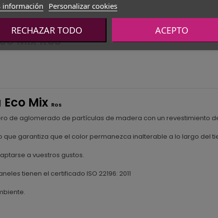
 información
Personalizar cookies
RECHAZAR TODO
ACEPTO
co Mix Ros
 Eco Mix
Ros
blero de aglomerado de partículas de madera con un revestimiento d
 que garantiza que el color permanezca inalterable a lo largo del t
ptarse a vuestros gustos.
aneles tienen el certificado ISO 22196: 2011
mbiente.