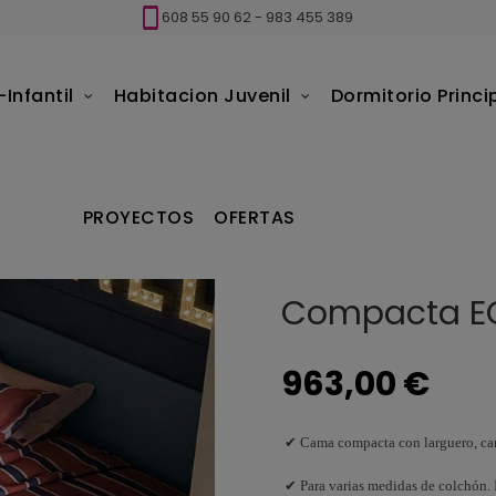
608 55 90 62
-
983 455 389
Infantil
Habitacion Juvenil
Dormitorio Princi
cta ECO MIX Ros
PROYECTOS
OFERTAS
Compacta EC
963,00 €
✔ Cama compacta con larguero, cama 
✔ Para varias medidas de colchón. I