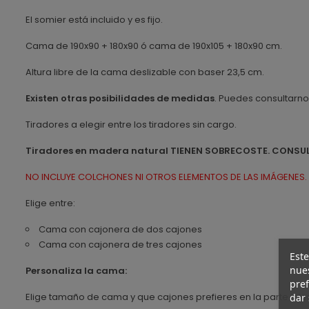
El somier está incluido y es fijo.
Cama de 190x90 + 180x90 ó cama de 190x105 + 180x90 cm.
Altura libre de la cama deslizable con baser 23,5 cm.
Existen otras posibilidades de medidas
. Puedes consultarn
Tiradores a elegir entre los tiradores sin cargo.
Tiradores en madera natural TIENEN SOBRECOSTE. CONSU
NO INCLUYE COLCHONES NI OTROS ELEMENTOS DE LAS IMÁGENES.
Elige entre:
Cama con cajonera de dos cajones
Cama con cajonera de tres cajones
Este
nues
Personaliza la cama:
pref
Elige tamaño de cama y que cajones prefieres en la parte infer
dar 