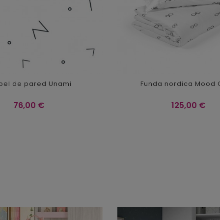
pel de pared Unami
Funda nordica Mood 
Precio
Precio
76,00 €
125,00 €