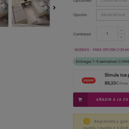
Opciones
Opción
Cantidad
MUEBLES - PARA OPCIÓN CON M
Entrega 7-9 semanas CON
Simula tus
88,33
€/mes
AÑADIR A LA C

Regístrate y gan
punto, 1 punto = 0,01 