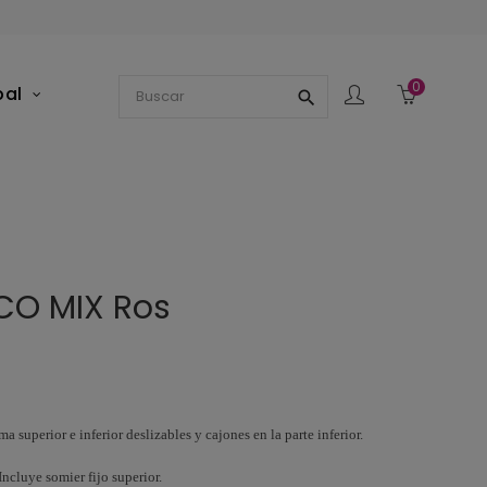
0
pal
search
O MIX Ros
superior e inferior deslizables y cajones en la parte inferior.
ncluye somier fijo superior.