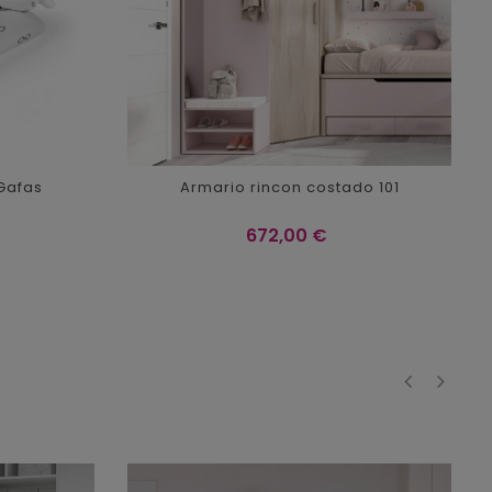
Gafas
Armario rincon costado 101
Precio
672,00 €
‹
›