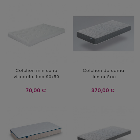
Colchon minicuna
Colchon de cama
viscoelastico 90x50
Junior Sac
Precio
Precio
70,00 €
370,00 €