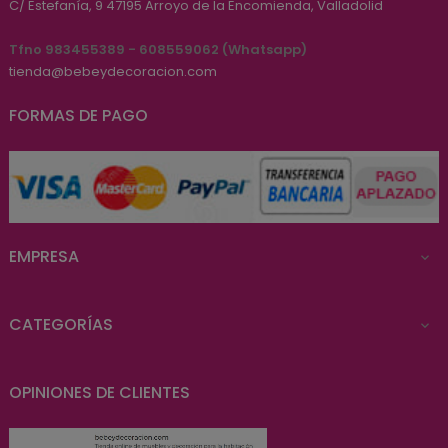
C/ Estefanía, 9
47195
Arroyo de la Encomienda, Valladolid
Tfno 983455389 - 608559062 (Whatsapp)
tienda@bebeydecoracion.com
FORMAS DE PAGO
EMPRESA

CATEGORÍAS

OPINIONES DE CLIENTES