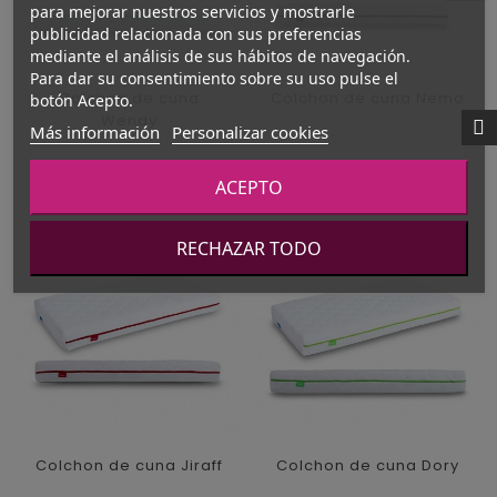
para mejorar nuestros servicios y mostrarle
publicidad relacionada con sus preferencias
mediante el análisis de sus hábitos de navegación.
Para dar su consentimiento sobre su uso pulse el
Colchon de cuna
Colchon de cuna Nemo
botón Acepto.
Wendy
Más información
Personalizar cookies
Precio
Precio
160,00 €
150,00 €
ACEPTO
RECHAZAR TODO
Colchon de cuna Jiraff
Colchon de cuna Dory