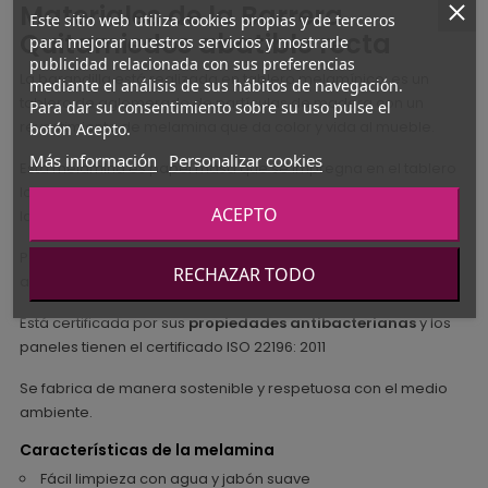
Materiales de la Barrera
Este sitio web utiliza cookies propias y de terceros
Quitamiedos abatible recta
para mejorar nuestros servicios y mostrarle
publicidad relacionada con sus preferencias
La barandilla está realizada en tablero melamínico: es un
mediante el análisis de sus hábitos de navegación.
tablero de aglomerado de partículas de madera con un
Para dar su consentimiento sobre su uso pulse el
revestimiento de melamina que da color y vida al mueble.
botón Acepto.
Más información
Personalizar cookies
Esta melamina es papel masa que se impregna en el tablero
lo que garantiza que el color permanezca inalterable a lo
ACEPTO
largo del tiempo.
Permite una gran variedad de opciones de acabados para
RECHAZAR TODO
adaptarse a vuestros gustos.
Está certificada por sus
propiedades antibacterianas
y los
paneles tienen el certificado ISO 22196: 2011
Se fabrica de manera sostenible y respetuosa con el medio
ambiente.
Características de la melamina
Fácil limpieza con agua y jabón suave