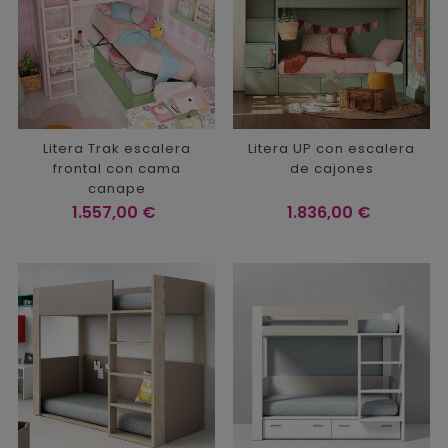
Litera Trak escalera
Litera UP con escalera
frontal con cama
de cajones
canape
Precio
Precio
1.557,00 €
1.836,00 €