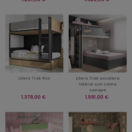
Litera Trak Ros
Litera Trak escalera
lateral con cama
canape
Precio
Precio
1.378,00 €
1.591,00 €