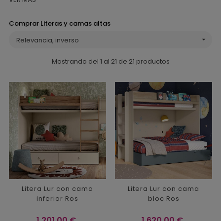
Comprar Literas y camas altas
Relevancia, inverso

Mostrando del 1 al 21 de 21 productos
Litera Lur con cama
Litera Lur con cama
inferior Ros
bloc Ros
Precio
Precio
1.201,00 €
1.620,00 €