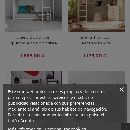
Litera Dado con
Litera Trak con
quitamiedos abatible
escritorio Ros
Precio
Precio
1.685,00 €
1.179,00 €
Este sitio web utiliza cookies propias y de terceros
para mejorar nuestros servicios y mostrarle
publicidad relacionada con sus preferencias
mediante el análisis de sus hábitos de navegación.
Para dar su consentimiento sobre su uso pulse el
botón Acepto.
Más información
Personalizar cookies