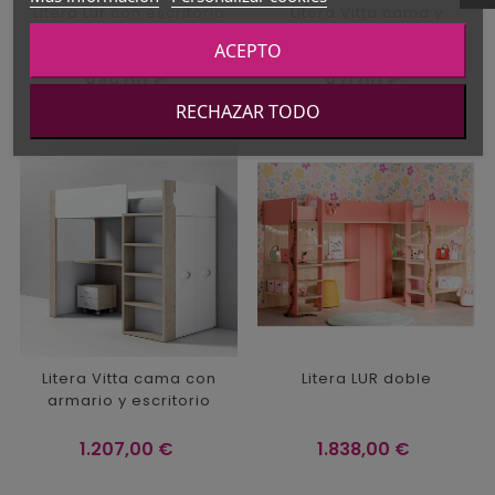
Litera Lur con escritorio
Litera Vitta cama y
curvo Ros
escritorio
ACEPTO
Precio
Precio
849,00 €
871,00 €
RECHAZAR TODO
Litera Vitta cama con
Litera LUR doble
armario y escritorio
Precio
Precio
1.207,00 €
1.838,00 €