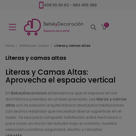
608 55 90 62
-
983 455 389
0
Buscar
Inicio
Habitacion Juvenil
Literas y camas altas
Literas y camas altas
Literas y Camas Altas:
Aprovecha el espacio vertical
En
BebeyDecoracion
entendemos que el espacio en los
dormitorios juveniles es un bien preciado. Las
literas y camas
altas
son la solución arquitectónica ideal para habitaciones
con techos estándar que necesitan liberar superficie en el
suelo. Ya sea para compartir habitación entre hermanos o
para crear un rincón de estudio bajo el colchón, nuestra
selección combina seguridad, diseño y robustez.
VER MÁS