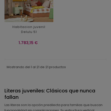
Habitacion juvenil
Delulu 51
Precio
1.783,15 €
Mostrando del 1 al 21 de 21 productos
Literas juveniles: Clásicos que nunca
fallan
Las literas son la opción predilecta para familias que buscan
funcionalidad sin complicaciones. Su estructura vertical