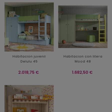
Habitacion juvenil
Habitacion con litera
Delulu 45
Mood 48
Precio
Precio
2.018,75 €
1.682,50 €