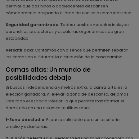
permite que dos niños o adolescentes descansen
cómodamente ocupando el área de una sola cama individual.
Seguridad garantizada
: Todos nuestros modelos incluyen
barandillas protectoras y escaleras ergonómicas de gran
estabilidad.
Versatilidad
: Contamos con diseños que permiten separar
las camas en el futuro si la distribución de la casa cambia.
Camas altas: Un mundo de
posibilidades debajo
Si buscas independencia y metros extra, la
cama alta
es la
elección ganadora. Al elevar la zona de descanso, dejamos
libre todo el espacio inferior, lo que permite transformar el
dormitorio en una estancia multifuncional:
1
-
Zona de estudio
: Espacio suficiente para un escritorio
amplio y estanterías.
2-Rincón de lectura o juegos
: Crea una zona acogedora con