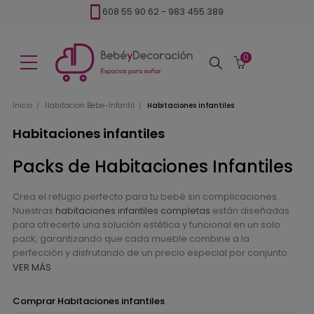
608 55 90 62
-
983 455 389
0
Buscar
Inicio
Habitacion Bebe-Infantil
Habitaciones infantiles
Habitaciones infantiles
Packs de Habitaciones Infantiles
Crea el refugio perfecto para tu bebé sin complicaciones.
Nuestras
habitaciones infantiles completas
están diseñadas
para ofrecerte una solución estética y funcional en un solo
pack, garantizando que cada mueble combine a la
perfección y disfrutando de un precio especial por conjunto.
VER MÁS
Comprar Habitaciones infantiles