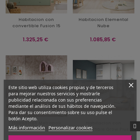
Habitacion con
Habitacion Elemental
convertible Fusion 15
Nube
Precio
Precio
1.325,25 €
1.085,85 €
Este sitio web utiliza cookies propias y de terceros
para mejorar nuestros servicios y mostrarle
publicidad relacionada con sus preferencias
mediante el análisis de sus hábitos de navegación.
Para dar su consentimiento sobre su uso pulse el
botón Acepto.
Habitacion Metropoli
Habitacion con
Más información
Personalizar cookies
convertible Grow Plus