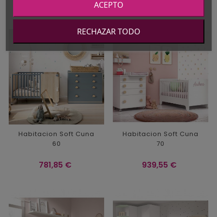
Precio
Precio
911,05 €
3.010,55 €
ACEPTO
RECHAZAR TODO
Habitacion Soft Cuna
Habitacion Soft Cuna
60
70
Precio
Precio
781,85 €
939,55 €