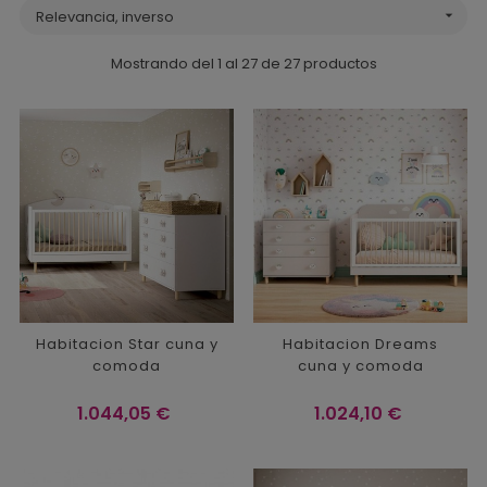
Relevancia, inverso

Mostrando del 1 al 27 de 27 productos
Habitacion Star cuna y
Habitacion Dreams
comoda
cuna y comoda
Precio
Precio
1.044,05 €
1.024,10 €