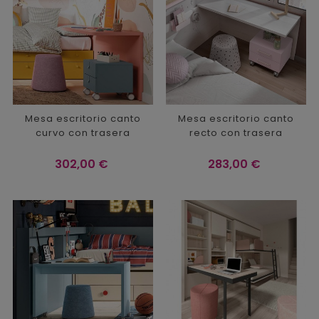
Mesa escritorio canto
Mesa escritorio canto
curvo con trasera
recto con trasera
Precio
Precio
302,00 €
283,00 €