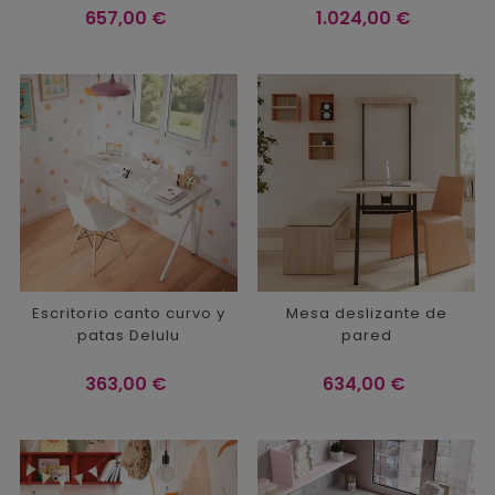
Precio
Precio
657,00 €
1.024,00 €
Escritorio canto curvo y
Mesa deslizante de
patas Delulu
pared
Precio
Precio
363,00 €
634,00 €