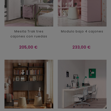
Mesita Trak tres
Modulo bajo 4 cajones
cajones con ruedas
Precio
Precio
205,00 €
233,00 €