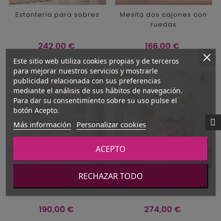
Estanteria para sobres
Mesita dos cajones con
ruedas
Precio
Precio
242,00 €
166,00 €
Este sitio web utiliza cookies propias y de terceros
para mejorar nuestros servicios y mostrarle
publicidad relacionada con sus preferencias
mediante el análisis de sus hábitos de navegación.
Para dar su consentimiento sobre su uso pulse el
botón Acepto.
Más información
Personalizar cookies
ACEPTO
RECHAZAR TODO
Mesita Trak dos
Mesita dos cajones con
cajones con ruedas
ruedas Crazy Print
Precio
Precio
190,00 €
274,00 €