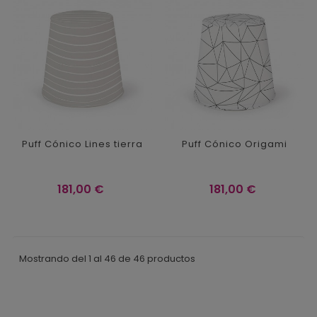
Puff Cónico Lines tierra
Puff Cónico Origami
Precio
Precio
181,00 €
181,00 €
Mostrando del 1 al 46 de 46 productos