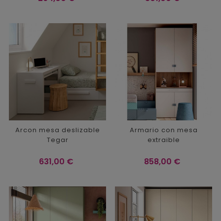
Arcon mesa deslizable
Armario con mesa
Tegar
extraible
Precio
Precio
631,00 €
858,00 €