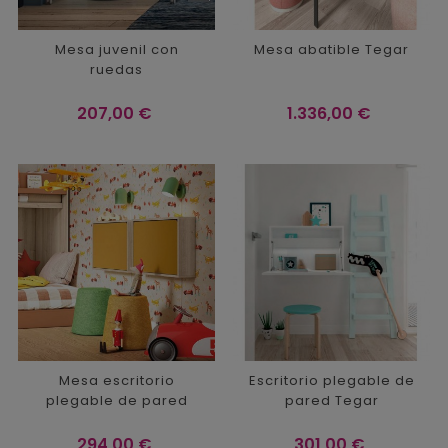
Mesa juvenil con
Mesa abatible Tegar
ruedas
Precio
Precio
207,00 €
1.336,00 €
Mesa escritorio
Escritorio plegable de
plegable de pared
pared Tegar
Precio
Precio
294,00 €
301,00 €