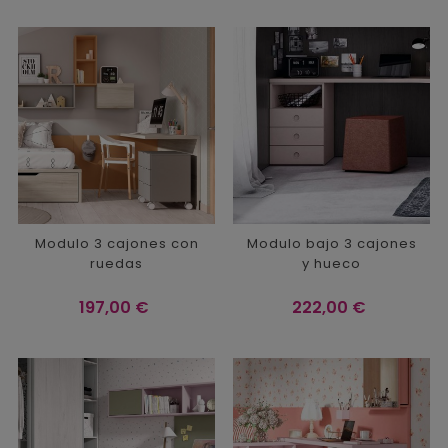
Modulo 3 cajones con
Modulo bajo 3 cajones
ruedas
y hueco
Precio
Precio
197,00 €
222,00 €