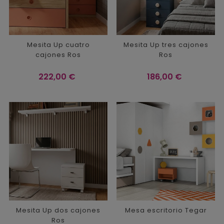
Mesita Up cuatro
Mesita Up tres cajones
cajones Ros
Ros
Precio
Precio
222,00 €
186,00 €
Mesita Up dos cajones
Mesa escritorio Tegar
Ros