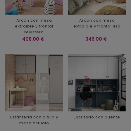
Arcon con mesa
Arcon con mesa
extraible y frontal
extraible y frontal liso
revistero
Precio
Precio
408,00 €
346,00 €
Estanteria con altillo y
Escritorio con puente
mesa estudio