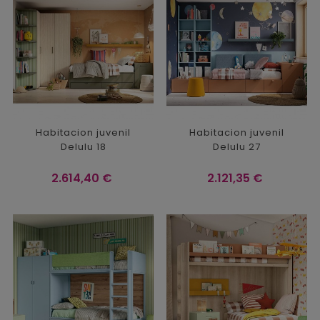
Habitacion juvenil
Habitacion juvenil
Delulu 18
Delulu 27
Precio
Precio
2.614,40 €
2.121,35 €