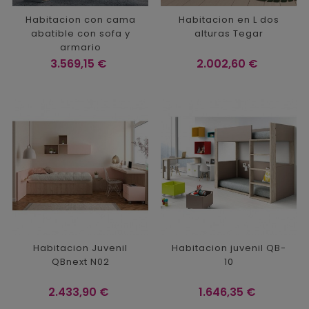
Habitacion con cama
Habitacion en L dos
abatible con sofa y
alturas Tegar
armario
Precio
Precio
3.569,15 €
2.002,60 €
Habitacion Juvenil
Habitacion juvenil QB-
QBnext N02
10
Precio
Precio
2.433,90 €
1.646,35 €