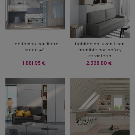
Habitacion con litera
Habitacion juvenil con
Mood 49
abatible con sofa y
estanteria
Precio
Precio
1.881,95 €
2.568,80 €