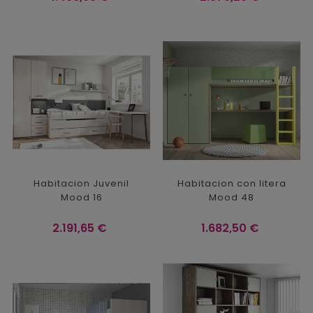
Habitacion Juvenil
Habitacion con litera
Mood 16
Mood 48
Precio
Precio
2.191,65 €
1.682,50 €