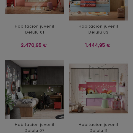
Habitacion juvenil
Habitacion juvenil
Delulu 01
Delulu 03
Precio
Precio
2.470,95 €
1.444,95 €
Habitacion juvenil
Habitacion juvenil
Delulu 07
Delulu 11