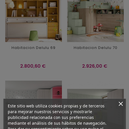
Habitacion Delulu 69
Habitacion Delulu 70
Precio
Precio
2.800,60 €
2.926,00 €
Este sitio web utiliza cookies propias y de terceros
para mejorar nuestros servicios y mostrarle
publicidad relacionada con sus preferencias
mediante el análisis de sus hábitos de navegación.
Para dar su consentimiento sobre su uso pulse el