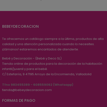
BEBEYDECORACION
Te ofrecemos un catálogo siempre a la última, productos de alta
calidad y una atención personalizada cuando lo necesites.
¡Llámanos! estaremos encantados de atenderte.
Bebé y Decoración - (Bebé y Deco SL)
Tienda online de productos para la decoración de la habitación
infantil/juvenil y para el bebé.
C/ Estefanía, 9
47195
Arroyo de la Encomienda, Valladolid
Tfno 983455389 - 608559062 (Whatsapp)
tienda@bebeydecoracion.com
FORMAS DE PAGO