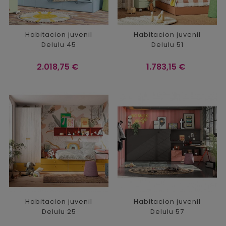
Habitacion juvenil
Habitacion juvenil
Delulu 45
Delulu 51
Precio
Precio
2.018,75 €
1.783,15 €
Habitacion juvenil
Habitacion juvenil
Delulu 25
Delulu 57