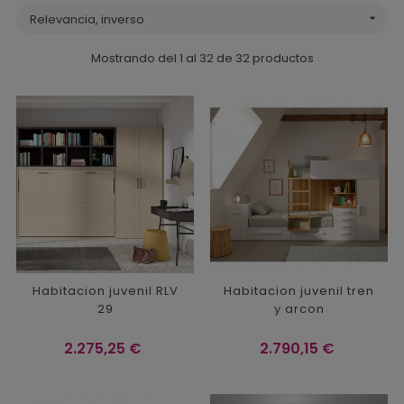
Relevancia, inverso

Mostrando del 1 al 32 de 32 productos
Habitacion juvenil RLV
Habitacion juvenil tren
29
y arcon
Precio
Precio
2.275,25 €
2.790,15 €