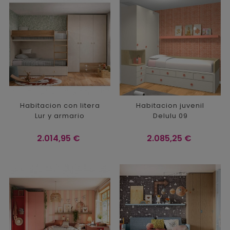
Habitacion con litera
Habitacion juvenil
Lur y armario
Delulu 09
Precio
Precio
2.014,95 €
2.085,25 €