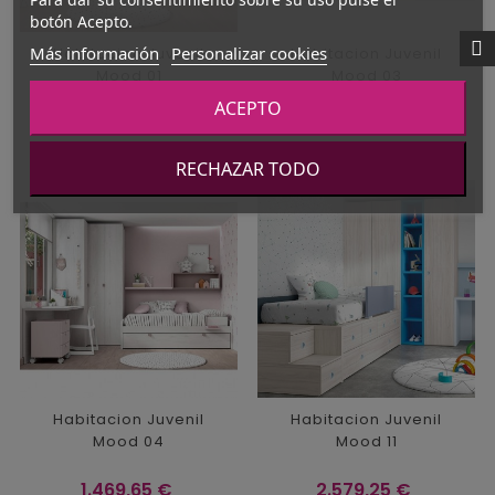
botón Acepto.
Más información
Personalizar cookies
Habitacion Juvenil
Habitacion Juvenil
Mood 01
Mood 03
ACEPTO
Precio
Precio
1.703,35 €
1.577,95 €
RECHAZAR TODO
Habitacion Juvenil
Habitacion Juvenil
Mood 04
Mood 11
Precio
Precio
1.469,65 €
2.579,25 €