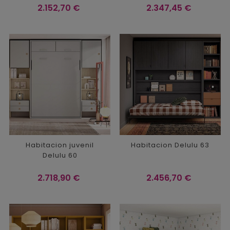
Precio
Precio
2.152,70 €
2.347,45 €
Habitacion juvenil
Habitacion Delulu 63
Delulu 60
Precio
Precio
2.718,90 €
2.456,70 €