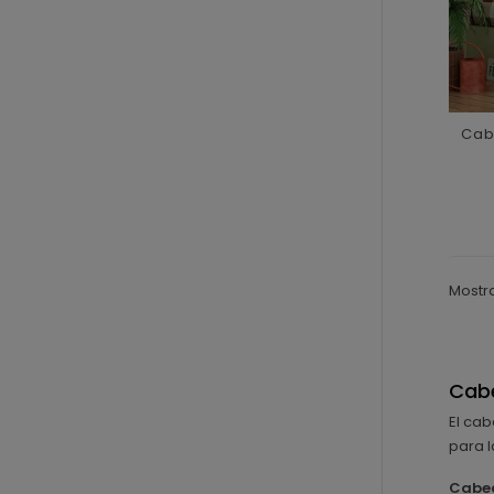
Cab
Mostra
Cabe
El cab
para l
Cabe