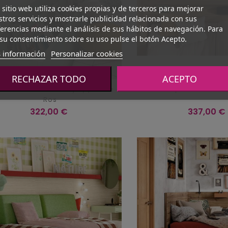
 sitio web utiliza cookies propias y de terceros para mejorar
tros servicios y mostrarle publicidad relacionada con sus
erencias mediante el análisis de sus hábitos de navegación. Para
su consentimiento sobre su uso pulse el botón Acepto.
 información
Personalizar cookies
RECHAZAR TODO
ACEPTO
on horizontal con fijo y puerta
Respaldo estante
Ros
Precio
Precio
322,00 €
337,00 €