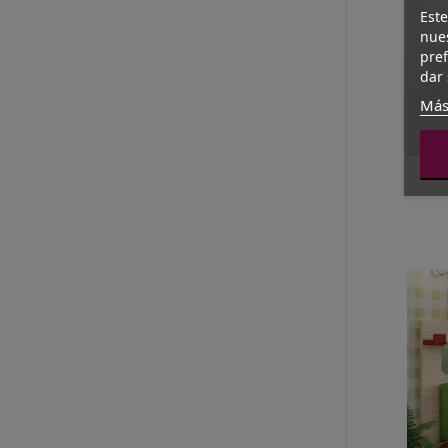
Este
nues
pref
dar 
Más
Arc