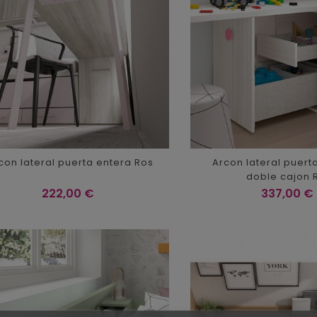
con lateral puerta entera Ros
Arcon lateral puert
doble cajon 
Precio
Precio
222,00 €
337,00 €