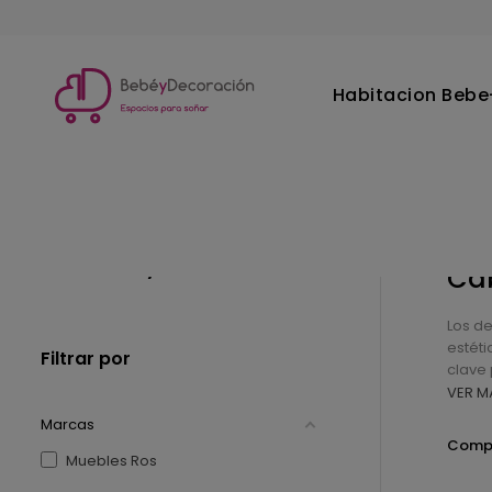
Habitacion Bebe-
Inicio
Habitacion Juvenil
Cabeceros y arcones
Cabeceros y arcones
Cab
Los de
estét
Filtrar por
clave 
VER M
Marcas
Compr
Muebles Ros