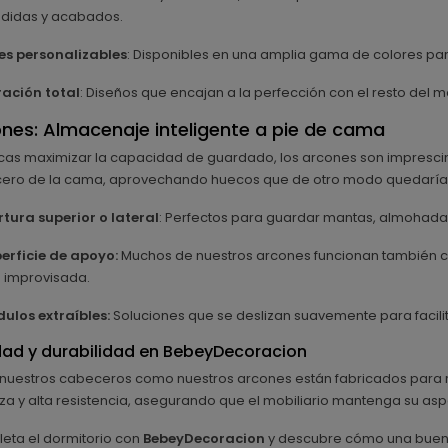
didas y acabados.
es personalizables
: Disponibles en una amplia gama de colores para q
ración total
: Diseños que encajan a la perfección con el resto del
nes: Almacenaje inteligente a pie de cama
cas maximizar la capacidad de guardado, los arcones son imprescind
ero de la cama, aprovechando huecos que de otro modo quedarían
rtura superior o lateral
: Perfectos para guardar mantas, almohadas
erficie de apoyo:
Muchos de nuestros arcones funcionan también c
 improvisada.
ulos extraíbles:
Soluciones que se deslizan suavemente para facilit
dad y durabilidad en BebeyDecoracion
nuestros cabeceros como nuestros arcones están fabricados para resi
za y alta resistencia, asegurando que el mobiliario mantenga su asp
eta el dormitorio con
BebeyDecoracion
y descubre cómo una buen