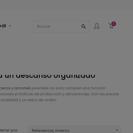
0
pal
search
ra un descanso organizado
ceros y arcones
juveniles no solo cumplen una función
ciones prácticas de protección y almacenaje. Son las piezas
sonalidad y un extra de orden.
enar por:
Relevancia, inverso
