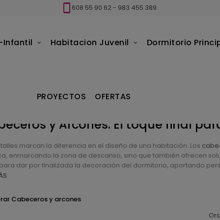
608 55 90 62
-
983 455 389
Infantil
Habitacion Juvenil
Dormitorio Princi
PROYECTOS
OFERTAS
eceros y Arcones: El toque final pa
talles marcan la diferencia en el diseño de una habitación. Los
cabe
ica, enmarcando la zona de descanso, sino que también ofrecen solu
para dar por finalizada la decoración del dormitorio, aportando per
ÁS
ar Cabeceros y arcones
Ord