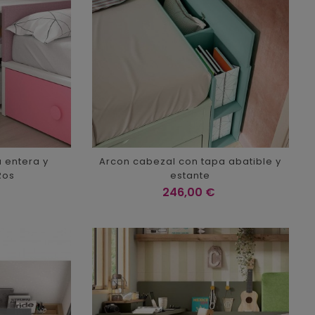
a entera y
Arcon cabezal con tapa abatible y
Ros
estante
Precio
246,00 €