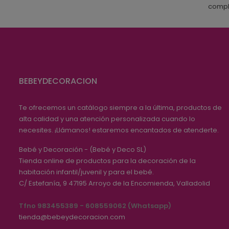
comple
BEBEYDECORACION
Te ofrecemos un catálogo siempre a la última, productos de
alta calidad y una atención personalizada cuando lo
necesites. ¡Llámanos! estaremos encantados de atenderte.
Bebé y Decoración - (Bebé y Deco SL)
Tienda online de productos para la decoración de la
habitación infantil/juvenil y para el bebé.
C/ Estefanía, 9
47195
Arroyo de la Encomienda, Valladolid
Tfno 983455389 - 608559062 (Whatsapp)
tienda@bebeydecoracion.com