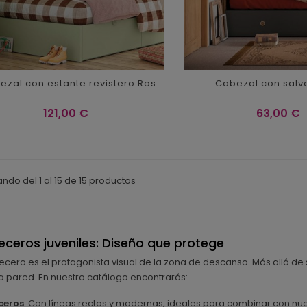
ezal con estante revistero Ros
Cabezal con salv
Precio
Precio
121,00 €
63,00 €
ndo del 1 al 15 de 15 productos
ceros juveniles: Diseño que protege
ecero es el protagonista visual de la zona de descanso. Más allá de 
a pared. En nuestro catálogo encontrarás:
ceros
: Con líneas rectas y modernas, ideales para combinar con nu