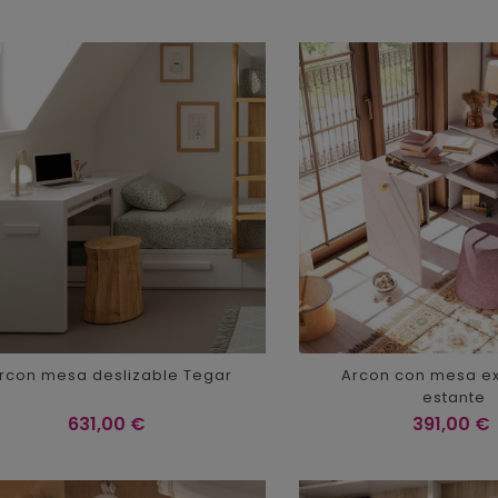
rcon mesa deslizable Tegar
Arcon con mesa ex
estante
Precio
Precio
631,00 €
391,00 €