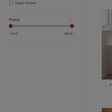
Tegar Mobel
Precio
54
€
631
€
A