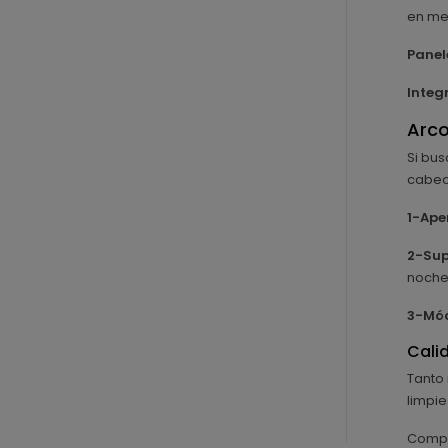
en me
Panel
Integ
Arco
Si bus
cabec
1-Ape
2-Sup
noche
3-Mód
Cali
Tanto 
limpie
Compl