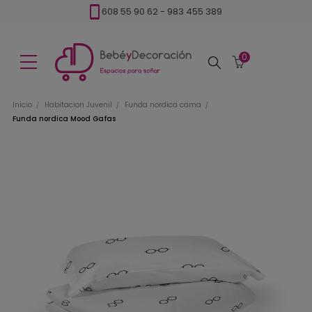
608 55 90 62
-
983 455 389
0
Buscar
Inicio
Habitacion Juvenil
Funda nordica cama
Funda nordica Mood Gafas