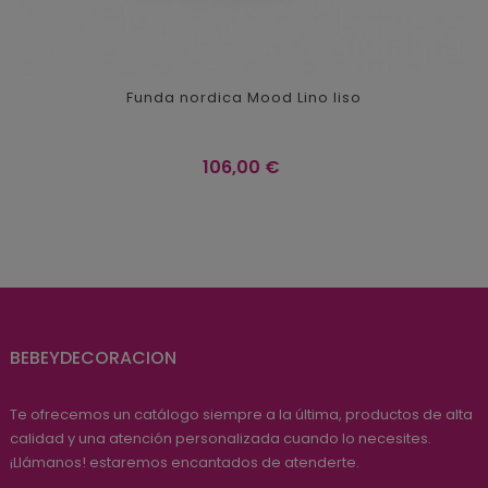
Funda nordica Mood Lino liso
Precio
106,00 €
BEBEYDECORACION
Te ofrecemos un catálogo siempre a la última, productos de alta
calidad y una atención personalizada cuando lo necesites.
¡Llámanos! estaremos encantados de atenderte.