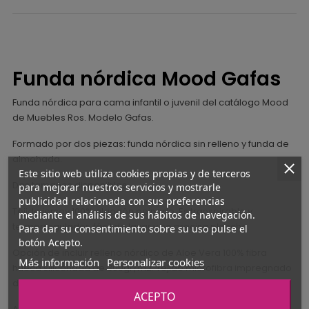
Funda nórdica Mood Gafas
Funda nórdica para cama infantil o juvenil del catálogo Mood
de Muebles Ros. Modelo Gafas.
Formado por dos piezas: funda nórdica sin relleno y funda de
almohada.
Este sitio web utiliza cookies propias y de terceros
Dos tamaños disponibles.
para mejorar nuestros servicios y mostrarle
publicidad relacionada con sus preferencias
Tejido jersey 100% algodón peinado. Es transpirable y
mediante el análisis de sus hábitos de navegación.
termorregulador, fácil de lavar y no precisa plancha.
Para dar su consentimiento sobre su uso pulse el
botón Acepto.
Opción de incluir relleno nórdico de Aloe Vera 100% fibra
Más información
Personalizar cookies
hueca siliconada de 300gr/m2. Tejido microfibra impregnado
de Aloe Vera.
ACEPTO