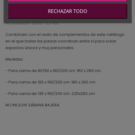
Antibacteriano, deodorizador y regulador de la humedad.
RECHAZAR TODO
Confección romboidal con acabado bastidor lateral.
Acreditación OEKO-TEX 100.
Combínalo con el resto de complementos de este catálogo
en el que todas las piezas coordinan entre sí para crear
espacios únicos y muy personales.
Medidas:
- Para cama de 80/90 x 190/200 cm: 160 x 260 cm
- Para cama de 105 x 190/200 cm: 180 x 260 cm
- Para cama de 135 x 190/200 cm: 225x260 cm
NO INCLUYE SÁBANA BAJERA.