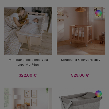
Minicuna colecho You
Minicuna Converbaby
and Me Plus
Precio
Precio
322,00 €
529,00 €