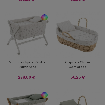
Minicuna tijera Globe
Capazo Globe
Cambrass
Cambrass
Precio
Precio
229,00 €
156,25 €