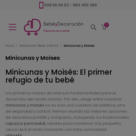
608 55 90 62
-
983 455 389
0
Buscar
Inicio
Habitacion Bebe-Infantil
Minicunas y Moises
Minicunas y Moises
Minicunas y Moisés: El primer
refugio de tu bebé
Los primeros meses de vida son fundamentales para el
desarrollo del recién nacido. Por ello, elegir entre nuestras
minicunas y moisés
no es solo una cuestión de estética, sino
de seguridad y confort. Hemos reunido las mejores opciones
de descanso portátil y compacto, incluyendo los tradicionales
capazos para bebé,
ideales para mantener a tu pequeño
cerca de ti en todo momento con total comodidad.
VER MÁS