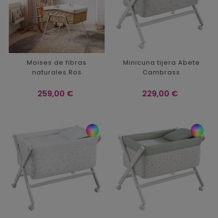
Moises de fibras
Minicuna tijera Abete
naturales Ros
Cambrass
Precio
Precio
259,00 €
229,00 €