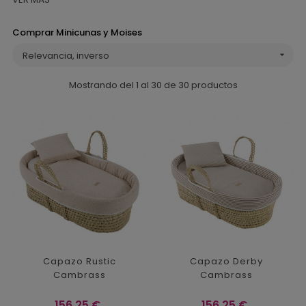
Comprar Minicunas y Moises
Relevancia, inverso

Mostrando del 1 al 30 de 30 productos
Capazo Rustic
Capazo Derby
Cambrass
Cambrass
Precio
Precio
156,25 €
156,25 €