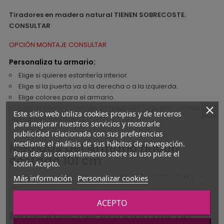
Tiradores en madera natural TIENEN SOBRECOSTE.
CONSULTAR
OPCIÓN MONTAJE CONSULTAR
Personaliza tu armario:
Elige si quieres estantería interior.
Elige si la puerta va a la derecha o a la izquierda.
Elige colores para el armario.
Elige la forma y color de los tiradores. Si quieres un tirador
Este sitio web utiliza cookies propias y de terceros
con cargo consúltanos.
para mejorar nuestros servicios y mostrarle
publicidad relacionada con sus preferencias
mediante el análisis de sus hábitos de navegación.
Medidas del Armario rincon
Para dar su consentimiento sobre su uso pulse el
costado 101 cm
botón Acepto.
137,3 cm largo x 93,5 - 58,9 cm fondo x 221,1 - 237,8 - 248,9 cm
Más información
Personalizar cookies
alto.
ACEPTO
Materiales del Armario rincon