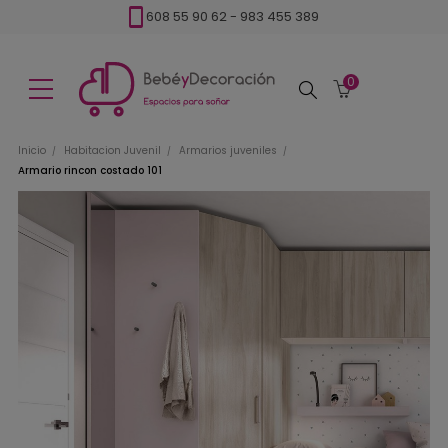
608 55 90 62
-
983 455 389
0
Buscar
Inicio
Habitacion Juvenil
Armarios juveniles
Armario rincon costado 101