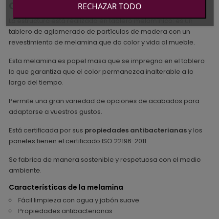
costado 101 cm
RECHAZAR TODO
La estructura está realizada en tablero melamínico: es un
tablero de aglomerado de partículas de madera con un
revestimiento de melamina que da color y vida al mueble.
Esta melamina es papel masa que se impregna en el tablero
lo que garantiza que el color permanezca inalterable a lo
largo del tiempo.
Permite una gran variedad de opciones de acabados para
adaptarse a vuestros gustos.
Está certificada por sus
propiedades antibacterianas
y los
paneles tienen el certificado ISO 22196: 2011
Se fabrica de manera sostenible y respetuosa con el medio
ambiente.
Características de la melamina
Fácil limpieza con agua y jabón suave
Propiedades antibacterianas