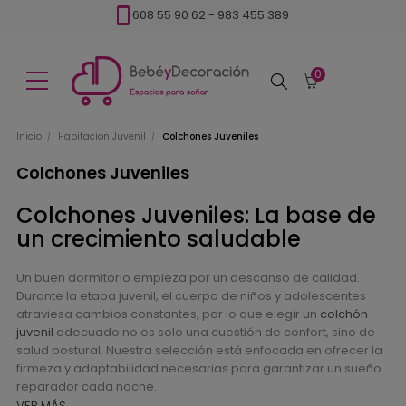
608 55 90 62
-
983 455 389
0
Buscar
Inicio
Habitacion Juvenil
Colchones Juveniles
Colchones Juveniles
Colchones Juveniles: La base de
un crecimiento saludable
Un buen dormitorio empieza por un descanso de calidad.
Durante la etapa juvenil, el cuerpo de niños y adolescentes
atraviesa cambios constantes, por lo que elegir un
colchón
juvenil
adecuado no es solo una cuestión de confort, sino de
salud postural. Nuestra selección está enfocada en ofrecer la
firmeza y adaptabilidad necesarias para garantizar un sueño
reparador cada noche.
VER MÁS