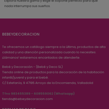
Explora nuestra gama y elige el soporte perfecto para que
nada interrumpa sus sueños.
BEBEYDECORACION
Te ofrecemos un catálogo siempre a la última, productos de alta
calidad y una atención personalizada cuando lo necesites.
¡Llámanos! estaremos encantados de atenderte.
Bebé y Decoración - (Bebé y Deco SL)
Tienda online de productos para la decoración de la habitación
infantil/juvenil y para el bebé.
C/ Estefanía, 9
47195
Arroyo de la Encomienda, Valladolid
Tfno 983455389 - 608559062 (Whatsapp)
tienda@bebeydecoracion.com