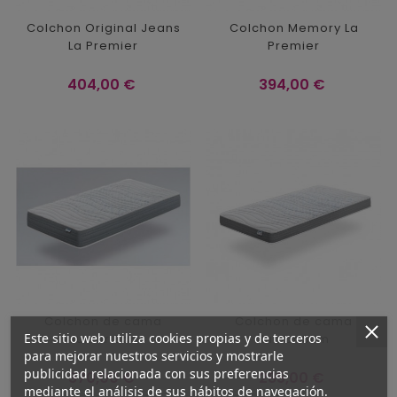
Colchon Original Jeans
Colchon Memory La
La Premier
Premier
Precio
Precio
404,00 €
394,00 €
Colchon de cama
Colchon de cama
Este sitio web utiliza cookies propias y de terceros
Junior Sac
Junior Slim
para mejorar nuestros servicios y mostrarle
publicidad relacionada con sus preferencias
Precio
Precio
370,00 €
285,00 €
mediante el análisis de sus hábitos de navegación.