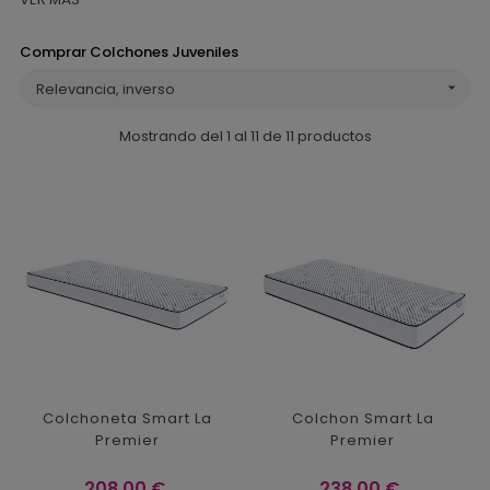
Comprar Colchones Juveniles
Relevancia, inverso

Mostrando del 1 al 11 de 11 productos
Colchoneta Smart La
Colchon Smart La
Premier
Premier
Precio
Precio
208,00 €
238,00 €