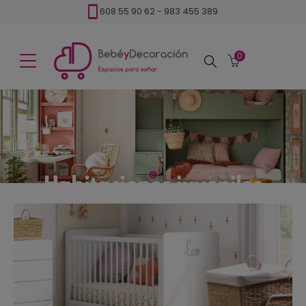
608 55 90 62
-
983 455 389
0
Buscar