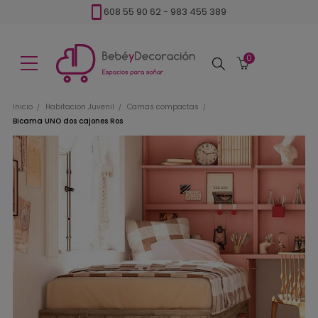
608 55 90 62
-
983 455 389
0
Buscar
Inicio
Habitacion Juvenil
Camas compactas
Bicama UNO dos cajones Ros