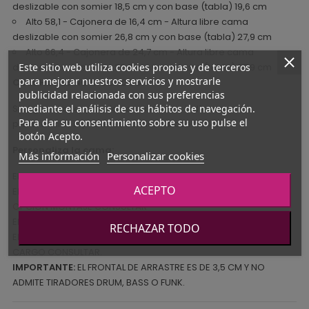
deslizable con somier 18,5 cm y con base (tabla) 19,6 cm
Alto 58,1 - Cajonera de 16,4 cm - Altura libre cama
deslizable con somier 26,8 cm y con base (tabla) 27,9 cm
Alto 66,4 - Cajonera de 24,7 cm - Altura libre cama
Este sitio web utiliza cookies propias y de terceros
deslizable con somier 26,8 cm y con base (tabla) 27,9 cm
para mejorar nuestros servicios y mostrarle
COLCHONES NO INCLUIDOS.
publicidad relacionada con sus preferencias
mediante el análisis de sus hábitos de navegación.
Si eliges somier para la cama inferior, indícanos en
Para dar su consentimiento sobre su uso pulse el
preferencias si prefieres somier o base tabla.
botón Acepto.
Personaliza la cama:
Más información
Personalizar cookies
Elige si quieres somier o tabla para la cama inferior
ACEPTO
Elige la altura total de la cama
OPCIÓN MONTAJE CONSULTAR
Elige colores para la cama
RECHAZAR TODO
Elige tirador para los cajones y su color. TIRADORES CON
CARGO CONSULTAR.
IMPORTANTE:
EL FRONTAL DE ARRASTRE ES DE 3,5 CM Y NO
ADMITE TIRADORES DRUM, BASS O FUNK.