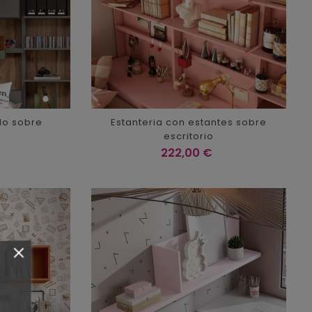
llo sobre
Estanteria con estantes sobre
escritorio
Precio
222,00 €