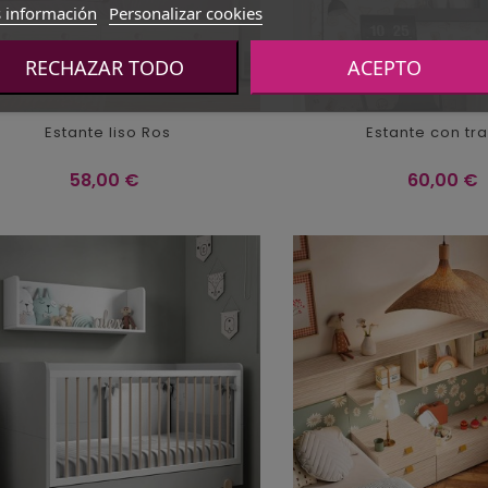
 información
Personalizar cookies
RECHAZAR TODO
ACEPTO
Estante liso Ros
Estante con tr
Precio
Precio
58,00 €
60,00 €