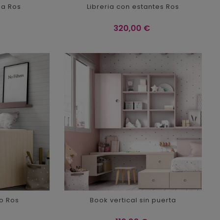
ria Ros
Libreria con estantes Ros
Precio
320,00 €
ro Ros
Book vertical sin puerta