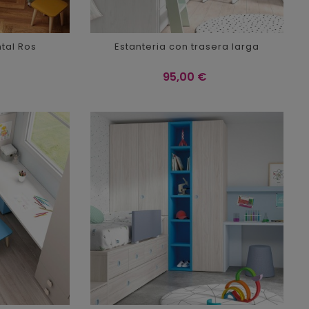
ntal Ros
Estanteria con trasera larga
Precio
95,00 €