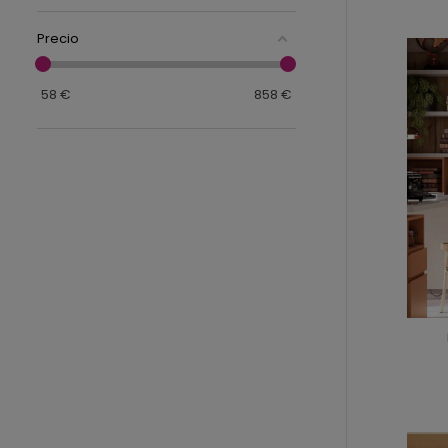
Precio
58
€
858
€