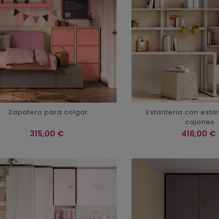
Zapatero para colgar
Estanteria con esta
cajones
Precio
Precio
315,00 €
416,00 €