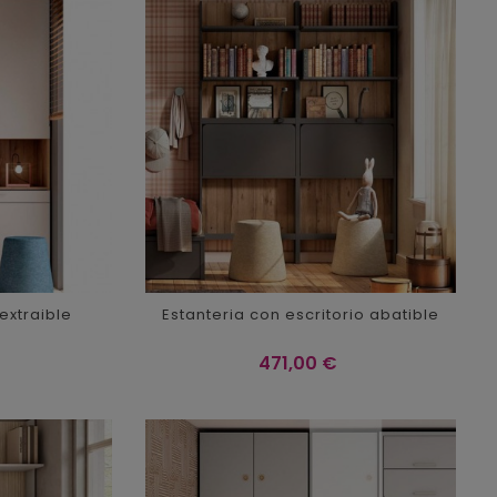
extraible
Estanteria con escritorio abatible
Precio
471,00 €