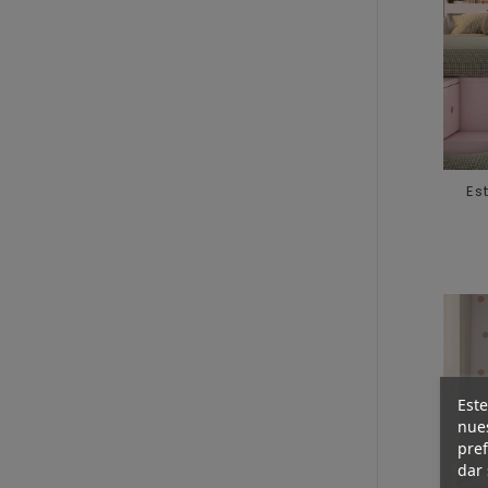
Es
Este
nues
pref
dar 