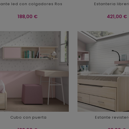
tante led con colgadores Ros
Estanteria libre
Precio
Precio
188,00 €
421,00 €
Cubo con puerta
Estante reviste