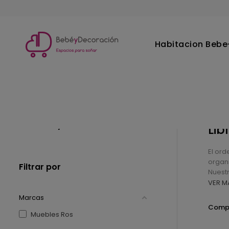
Habitacion Bebe-
Inicio
Habitacion Juvenil
Librerias y estantes
Librerias y estantes
Lib
El ord
organi
Filtrar por
Nuest
VER M
Marcas
Compr
Muebles Ros