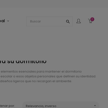
0
pal
search
ara su dormitorio
 elementos esenciales para mantener el dormitorio
al escolar o esos objetos personales que definen su identidad.
diseños ligeros que no recargan el ambiente.
enar por:
Relevancia, inverso
