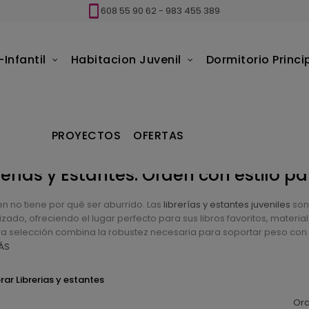
608 55 90 62
-
983 455 389
Infantil
Habitacion Juvenil
Dormitorio Princi
PROYECTOS
OFERTAS
rerías y Estantes: Orden con estilo p
en no tiene por qué ser aburrido. Las
librerías y estantes juveniles
son
zado, ofreciendo el lugar perfecto para sus libros favoritos, materi
ra selección combina la robustez necesaria para soportar peso con 
ÁS
ar Librerias y estantes
Ord