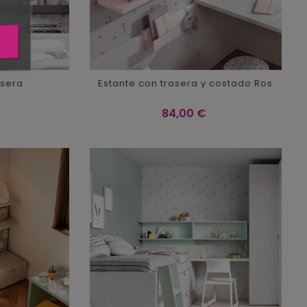
asera
Estante con trasera y costado Ros
Precio
84,00 €