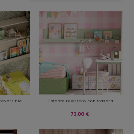
reversible
Estante revistero con trasera
Precio
73,00 €