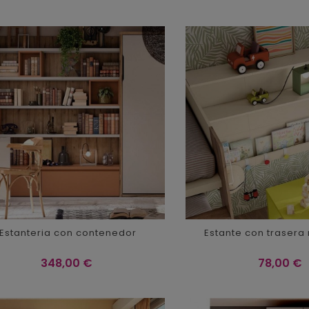
Estanteria con contenedor
Estante con trasera 
Precio
Precio
348,00 €
78,00 €