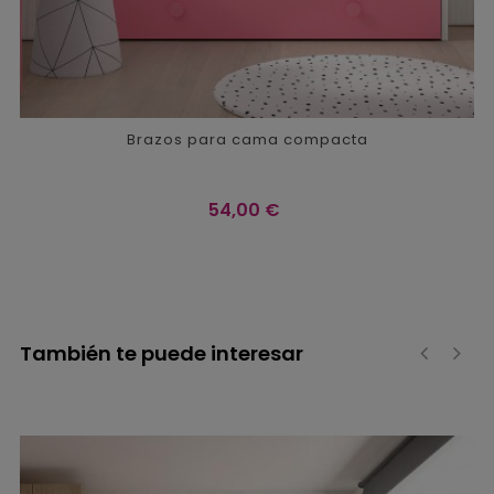
Brazos para cama compacta
Precio
54,00 €
También te puede interesar
‹
›