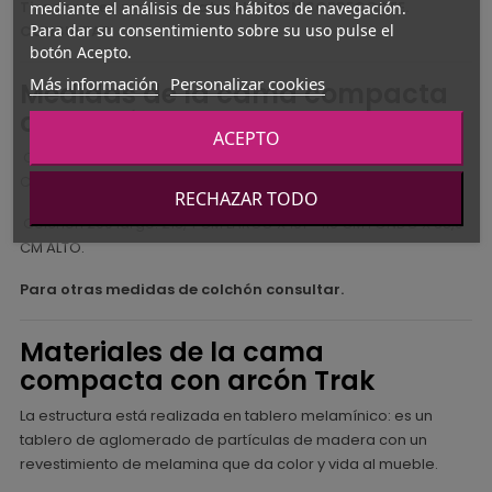
Tiradores en madera natural TIENEN SOBRECOSTE.
mediante el análisis de sus hábitos de navegación.
Para dar su consentimiento sobre su uso pulse el
CONSULTAR
botón Acepto.
Más información
Personalizar cookies
Medidas de la cama compacta
con arcón Trak
ACEPTO
Colchón 190 largo: 203,4 CM LARGO X 101 - 116 CM FONDO X 38,9
CM ALTO.
RECHAZAR TODO
Colchón 200 largo: 213,4 CM LARGO X 101 - 116 CM FONDO X 38,9
CM ALTO.
Para otras medidas de colchón consultar.
Materiales de la cama
compacta con arcón Trak
La estructura está realizada en tablero melamínico: es un
tablero de aglomerado de partículas de madera con un
revestimiento de melamina que da color y vida al mueble.