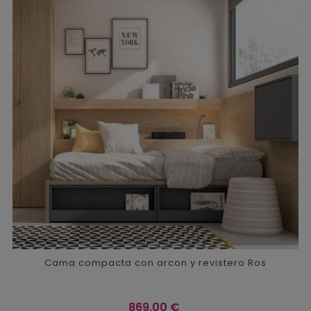
Cama compacta con arcon y revistero Ros
Precio
869,00 €