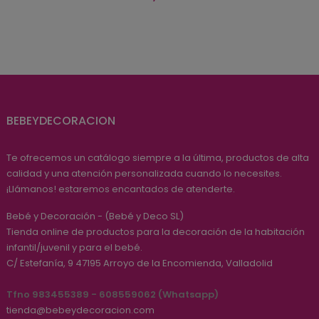
BEBEYDECORACION
Te ofrecemos un catálogo siempre a la última, productos de alta
calidad y una atención personalizada cuando lo necesites.
¡Llámanos! estaremos encantados de atenderte.
Bebé y Decoración - (Bebé y Deco SL)
Tienda online de productos para la decoración de la habitación
infantil/juvenil y para el bebé.
C/ Estefanía, 9
47195
Arroyo de la Encomienda, Valladolid
Tfno 983455389 - 608559062 (Whatsapp)
tienda@bebeydecoracion.com