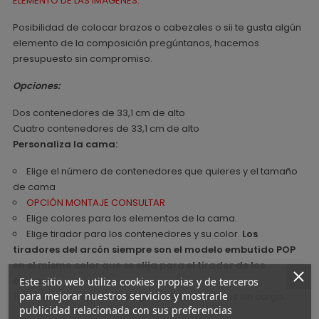
ELEMENTO DE LAS IMÁGENES.
Posibilidad de colocar brazos o cabezales o sii te gusta algún
elemento de la composición pregúntanos, hacemos
presupuesto sin compromiso.
Opciones:
Dos contenedores de 33,1 cm de alto
Cuatro contenedores de 33,1 cm de alto
Personaliza la cama:
Elige el número de contenedores que quieres y el tamaño
de cama
OPCIÓN MONTAJE CONSULTAR
Elige colores para los elementos de la cama.
Elige tirador para los contenedores y su color.
Los
tiradores del arcón siempre son el modelo embutido POP
en el mismo color que se elija para el tirador de los
cajones.
Este sitio web utiliza cookies propias y de terceros
para mejorar nuestros servicios y mostrarle
Tiradores de cajones a elegir entre los tiradores sin cargo.
publicidad relacionada con sus preferencias