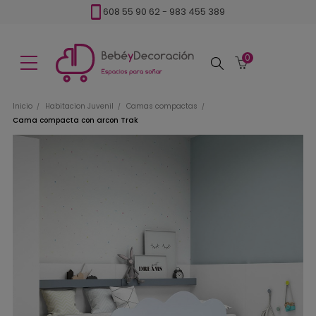
608 55 90 62
-
983 455 389
0
Buscar
Inicio
Habitacion Juvenil
Camas compactas
Cama compacta con arcon Trak