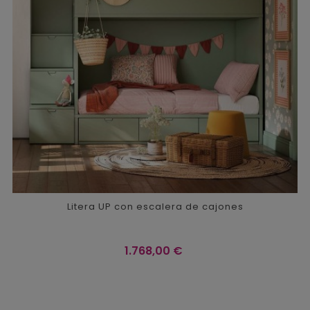
Litera UP con escalera de cajones
Precio
1.768,00 €