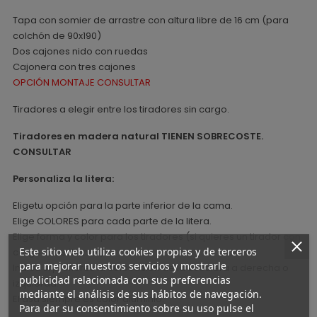
Tapa con somier de arrastre con altura libre de 16 cm (para
colchón de 90x190)
Dos cajones nido con ruedas
Cajonera con tres cajones
OPCIÓN MONTAJE CONSULTAR
Tiradores a elegir entre los tiradores sin cargo.
Tiradores en madera natural TIENEN SOBRECOSTE.
CONSULTAR
Personaliza la litera:
Eligetu opción para la parte inferior de la cama.
Elige COLORES para cada parte de la litera.
Elige forma y color para los tiradores (si quieres un tirador con
Este sitio web utiliza cookies propias y de terceros
cargo consúltanos)
para mejorar nuestros servicios y mostrarle
Indica si prefieres la colocación de la escalera a derecha o
publicidad relacionada con sus preferencias
izquierda.
mediante el análisis de sus hábitos de navegación.
El asa siempre es color aluminio.
Para dar su consentimiento sobre su uso pulse el