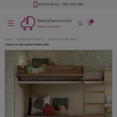
608 55 90 62
-
983 455 389
0
Buscar
Inicio
Habitacion Juvenil
Literas y camas altas
Litera Lur con cama inferior Ros