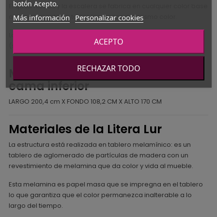
botón Acepto.
El quitamiedos y la escalera se fabrica en cualquier color base
o complementario, todas las piezas del mismo color.
Más información
Personalizar cookies
Los peldaños también se pueden fabricar en cualquier color
ACEPTO
(siempre el mismo).
RECHAZAR TODO
Medidas de la Litera Lur con
cama inferior
LARGO 200,4 cm X FONDO 108,2 CM X ALTO 170 CM
Materiales de la Litera Lur
La estructura está realizada en tablero melamínico: es un
tablero de aglomerado de partículas de madera con un
revestimiento de melamina que da color y vida al mueble.
Esta melamina es papel masa que se impregna en el tablero
lo que garantiza que el color permanezca inalterable a lo
largo del tiempo.