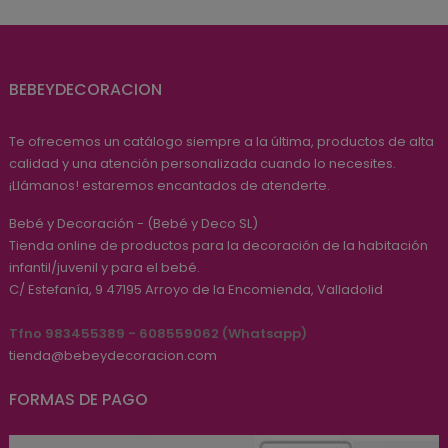
BEBEYDECORACION
Te ofrecemos un catálogo siempre a la última, productos de alta
calidad y una atención personalizada cuando lo necesites.
¡Llámanos! estaremos encantados de atenderte.
Bebé y Decoración - (Bebé y Deco SL)
Tienda online de productos para la decoración de la habitación
infantil/juvenil y para el bebé.
C/ Estefanía, 9
47195
Arroyo de la Encomienda, Valladolid
Tfno 983455389 - 608559062 (Whatsapp)
tienda@bebeydecoracion.com
FORMAS DE PAGO