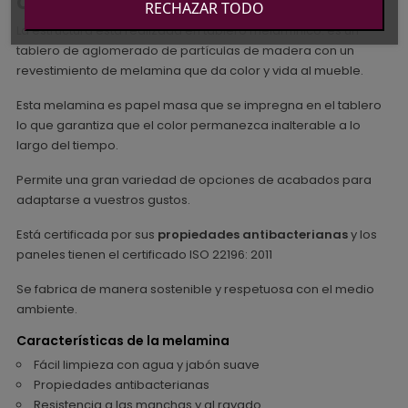
canape
RECHAZAR TODO
La estructura está realizada en tablero melamínico: es un
tablero de aglomerado de partículas de madera con un
revestimiento de melamina que da color y vida al mueble.
Esta melamina es papel masa que se impregna en el tablero
lo que garantiza que el color permanezca inalterable a lo
largo del tiempo.
Permite una gran variedad de opciones de acabados para
adaptarse a vuestros gustos.
Está certificada por sus
propiedades antibacterianas
y los
paneles tienen el certificado ISO 22196: 2011
Se fabrica de manera sostenible y respetuosa con el medio
ambiente.
Características de la melamina
Fácil limpieza con agua y jabón suave
Propiedades antibacterianas
Resistencia a las manchas y al rayado