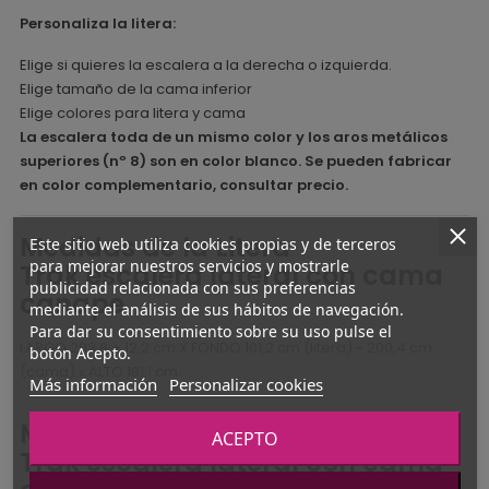
Personaliza la litera:
Elige si quieres la escalera a la derecha o izquierda.
Elige tamaño de la cama inferior
Elige colores para litera y cama
La escalera toda de un mismo color y los aros metálicos
superiores (nº 8) son en color blanco. Se pueden fabricar
en color complementario, consultar precio.
Medidas de la Litera
Este sitio web utiliza cookies propias y de terceros
para mejorar nuestros servicios y mostrarle
Trak escalera lateral con cama
publicidad relacionada con sus preferencias
canape
mediante el análisis de sus hábitos de navegación.
Para dar su consentimiento sobre su uso pulse el
LARGO 203,8 + 12,2 cm X FONDO 101,2 cm (litera) - 200,4 cm
botón Acepto.
(cama) x ALTO 181,1 cm.
Más información
Personalizar cookies
Materiales de la cama Litera
ACEPTO
Trak escalera lateral con cama