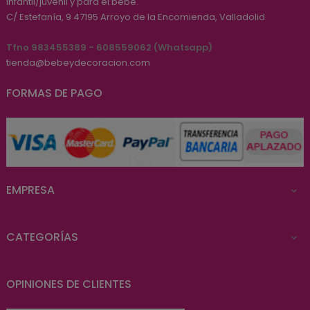
infantil/juvenil y para el bebé.
C/ Estefanía, 9
47195
Arroyo de la Encomienda, Valladolid
Tfno 983455389 - 608559062 (Whatsapp)
tienda@bebeydecoracion.com
FORMAS DE PAGO
EMPRESA

CATEGORÍAS

OPINIONES DE CLIENTES