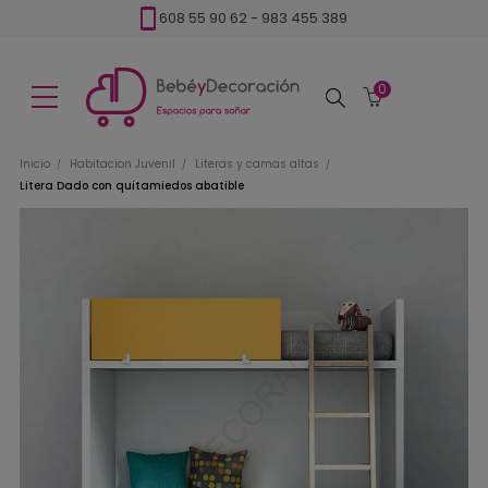
608 55 90 62
-
983 455 389
0
Buscar
Inicio
Habitacion Juvenil
Literas y camas altas
Litera Dado con quitamiedos abatible