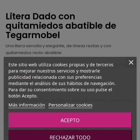
Litera Dado con
quitamiedos abatible de
Tegarmobel
Una litera sencilla y elegante, de líneas rectas y con
quitamiedos recto abatible.
Este sitio web utiliza cookies propias y de terceros
No se incluyen el resto de muebles de la imagen ni colchones.
para mejorar nuestros servicios y mostrarle
OPCIÓN MONTAJE CONSULTAR
publicidad relacionada con sus preferencias
mediante el análisis de sus hábitos de navegación.
Esta litera se caracteriza por:
Para dar su consentimiento sobre su uso pulse el
botón Acepto.
Estructura de 5 cm de grosor (excepto trasera, quitamiedos
Más información
Personalizar cookies
y escalera)
Refuerzo metálico en el interior de la base
ACEPTO
Escalera móvil. Quitamiedos abatible.
Posibilidad de escructura bicolor (cara interior y exteriro de
diferente color, consultanos)
RECHAZAR TODO