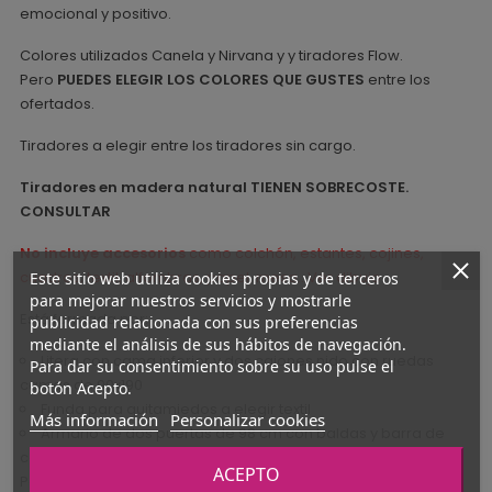
emocional y positivo.
Colores utilizados Canela y Nirvana y y tiradores Flow.
Pero
PUEDES ELEGIR LOS COLORES QUE GUSTES
entre los
ofertados.
Tiradores a elegir entre los tiradores sin cargo.
Tiradores en madera natural TIENEN SOBRECOSTE.
CONSULTAR
No incluye accesorios
como colchón, estantes, cojines,
cuadros, textil, alfombras, papel, mesa...Ver dibujo
Este sitio web utiliza cookies propias y de terceros
para mejorar nuestros servicios y mostrarle
Está formada por:
publicidad relacionada con sus preferencias
mediante el análisis de sus hábitos de navegación.
Litera con cama inferior y dos cajones nido con ruedas
Para dar su consentimiento sobre su uso pulse el
camas de 90x190
botón Acepto.
Funda para quitamiedos a elegir textil
Más información
Personalizar cookies
Armario de dos puertas de 98 cm con baldas y barra de
colgar
ACEPTO
Podemos hacer una simulación de cómo quedaría en tu