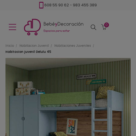
608 55 90 62
-
983 455 389
0
Buscar
Inicio
Habitacion Juvenil
Habitaciones Juveniles
Habitacion juvenil Delulu 45