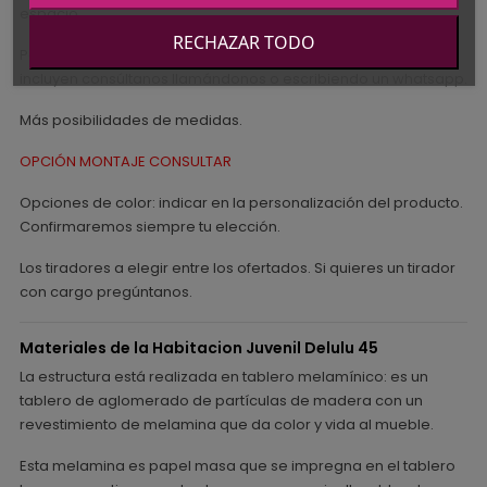
espacio.
RECHAZAR TODO
Para cualquier duda o variación en los muebles que se
incluyen consúltanos llamándonos o escribiendo un whatsapp.
Más posibilidades de medidas.
OPCIÓN MONTAJE CONSULTAR
Opciones de color: indicar en la personalización del producto.
Confirmaremos siempre tu elección.
Los tiradores a elegir entre los ofertados. Si quieres un tirador
con cargo pregúntanos.
Materiales de la Habitacion Juvenil Delulu 45
La estructura está realizada en tablero melamínico: es un
tablero de aglomerado de partículas de madera con un
revestimiento de melamina que da color y vida al mueble.
Esta melamina es papel masa que se impregna en el tablero