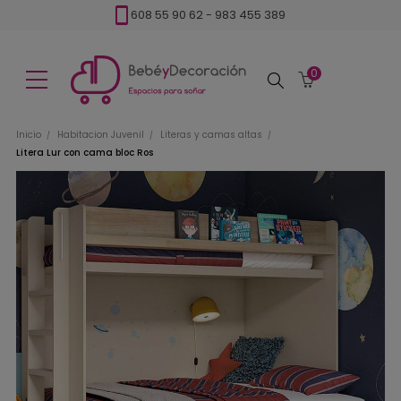
608 55 90 62
-
983 455 389
0
Buscar
Inicio
Habitacion Juvenil
Literas y camas altas
Litera Lur con cama bloc Ros