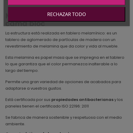
RECHAZAR TODO
Materiales de la Litera Lur con
cama bloc
La estructura está realizada en tablero melamínico: es un
tablero de aglomerado de partículas de madera con un
revestimiento de melamina que da color y vida al mueble.
Esta melamina es papel masa que se impregna en el tablero
lo que garantiza que el color permanezca inalterable a lo
largo del tiempo.
Permite una gran variedad de opciones de acabados para
adaptarse a vuestros gustos.
Está certificada por sus
propiedades antibacterianas
y los
paneles tienen el certificado ISO 22196: 2011
Se fabrica de manera sostenible y respetuosa con el medio
ambiente.