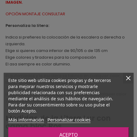
IMAGEN.
OPCIÓN MONTAJE CONSULTAR
Personaliza la litera:
Indica si prefieres la colocación de la escalera a derecha o
izquierda.
Elige si quieres cama inferior de 90/105 o de 135 cm
Elige colores y tiradores para la composición
El asa siempre es color aluminio.
El quitamiedos y la escalera se fabrica en cualquier color,
Este sitio web utiliza cookies propias y de terceros
todas las piezas del mismo color.
para mejorar nuestros servicios y mostrarle
publicidad relacionada con sus preferencias
Los peldaños también se pueden fabricar en cualquier color
mediante el análisis de sus hábitos de navegación.
(siempre el mismo).
Para dar su consentimiento sobre su uso pulse el
botón Acepto.
Medidas de la Litera Lur con
Más información
Personalizar cookies
cama bloc Ros
ACEPTO
LARGO 200,4 cm X FONDO 108,2 CM X ALTO 167,2 CM