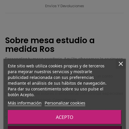
Envíos Y Devoluciones
Sobre mesa estudio a
medida Ros
Personaliza tu mesa escritorio. Aquí te ofrecemos la encimera
o sobre. Puedes ver los soportes
aquí.
Este sitio web utiliza cookies propias y de terceros
para mejorar nuestros servicios y mostrarle
El sobre a medida tienes varias opciones: recto, un canto
publicidad relacionada con sus preferencias
curvo (1 radio) ó dos cantos curvos (2 radios).
mediante el análisis de sus hábitos de navegación.
Para dar su consentimiento sobre su uso pulse el
Existe la opción de sobres o encimeras con formas especiales
botón Acepto.
adaptadas a tu espacio. Consúltanos.
Más información
Personalizar cookies
Ofertamos el sobre en fondo 58,2 cm. Para otras opciones
ACEPTO
consultar.
SÓLO ES SOBRE O ENCIMERA, NO INCLUYE PATAS O SOPORTES NI