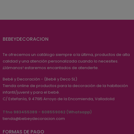
BEBEYDECORACION
Te ofrecemos un catálogo siempre a la última, productos de alta
calidad y una atención personalizada cuando lo necesites.
¡Llámanos! estaremos encantados de atenderte.
Bebé y Decoración - (Bebé y Deco SL)
Tienda online de productos para la decoración de la habitación
infantil/juvenil y para el bebé.
C/ Estefanía, 9
47195
Arroyo de la Encomienda, Valladolid
Tfno 983455389 - 608559062 (Whatsapp)
tienda@bebeydecoracion.com
FORMAS DE PAGO