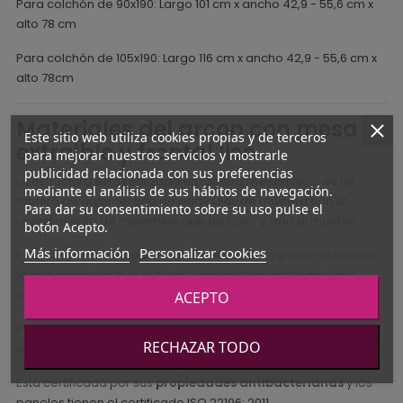
Para colchón de 90x190: Largo 101 cm x ancho 42,9 - 55,6 cm x
alto 78 cm
Para colchón de 105x190: Largo 116 cm x ancho 42,9 - 55,6 cm x
alto 78cm
Materiales del arcon con mesa
Este sitio web utiliza cookies propias y de terceros
extraible y frontal liso
para mejorar nuestros servicios y mostrarle
publicidad relacionada con sus preferencias
La estructura está realizada en tablero melamínico: es un
mediante el análisis de sus hábitos de navegación.
tablero de aglomerado de partículas de madera con un
Para dar su consentimiento sobre su uso pulse el
revestimiento de melamina que da color y vida al mueble.
botón Acepto.
Más información
Personalizar cookies
Esta melamina es papel masa que se impregna en el tablero
lo que garantiza que el color permanezca inalterable a lo
largo del tiempo.
ACEPTO
Permite una gran variedad de opciones de acabados para
RECHAZAR TODO
adaptarse a vuestros gustos.
Está certificada por sus
propiedades antibacterianas
y los
paneles tienen el certificado ISO 22196: 2011