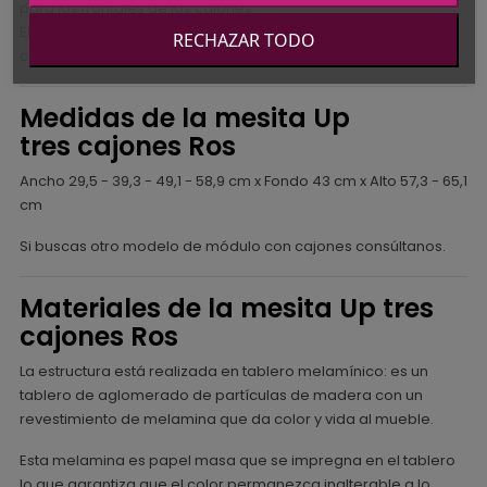
para los frontales de los cajones
Elige forma y color de los tiradores. Para tiradores con cargo
RECHAZAR TODO
consultar precio.
Medidas de la mesita Up
tres cajones Ros
Ancho 29,5 - 39,3 - 49,1 - 58,9 cm x Fondo 43 cm x Alto 57,3 - 65,1
cm
Si buscas otro modelo de módulo con cajones consúltanos.
Materiales de la mesita Up tres
cajones Ros
La estructura está realizada en tablero melamínico: es un
tablero de aglomerado de partículas de madera con un
revestimiento de melamina que da color y vida al mueble.
Esta melamina es papel masa que se impregna en el tablero
lo que garantiza que el color permanezca inalterable a lo