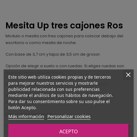
Mesita Up tres cajones Ros
Modulo o mesita con tres cajones para colocar debajo del
escritorio o como mesita de noche.
Con base de 3,7 cm y tapa de 3,5 cm de grosor.
Opción de elegir a suelo o con ruedas. Si eliges ruedas son
dos con freno y dos sin freno.
Este sitio web utiliza cookies propias y de terceros
para mejorar nuestros servicios y mostrarle
NO INCLUYE EL RESTO DE ELEMENTOS DE LAS IMÁGENES.
publicidad relacionada con sus preferencias
mediante el análisis de sus hábitos de navegación.
Tiradores en madera natural TIENEN SOBRECOSTE.
Para dar su consentimiento sobre su uso pulse el
CONSULTAR
botón Acepto.
Personaliza la mesita:
Más información
Personalizar cookies
Elige la medida que prefieres y si quieres a suelo o con ruedas
ACEPTO
Elige un color base o complementario para la estructura y