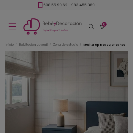
608 55 90 62
-
983 455 389
0
Buscar
Inicio
Habitacion Juvenil
Zona de estudio
Mesita Up tres cajones Ros