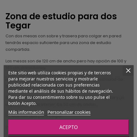
Zona de estudio para dos
Tegar
Con dos mesas con sobre y trasera para colgar en pared
tendrás espacio suficiente para una zona de estudio
compartida.
Las mesas son de 120 cm de ancho pero hay opción de 100 y
140 cm, consúltanos.
Este sitio web utiliza cookies propias y de terceros
para mejorar nuestros servicios y mostrarle
Los tableros son de 5 cm de grosor. Existe la posibilidad de
publicidad relacionada con sus preferencias
que sean de 3 cm, pide presupuesto.
mediante el análisis de sus hábitos de navegación.
Para dar su consentimiento sobre su uso pulse el
Se completa la zona de trabajo con un buk con ruedas y un
botón Acepto.
cajón + un hueco inferior. De 50 cm de ancho.
Más información
Personalizar cookies
Incluye herrajes para colgar.
ACEPTO
OPCIÓN MONTAJE CONSULTAR