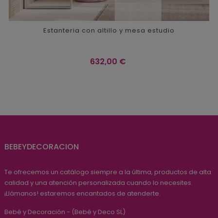
Estanteria con altillo y mesa estudio
Precio
632,00 €
BEBEYDECORACION
Te ofrecemos un catálogo siempre a la última, productos de alta
calidad y una atención personalizada cuando lo necesites.
¡Llámanos! estaremos encantados de atenderte.
Bebé y Decoración - (Bebé y Deco SL)