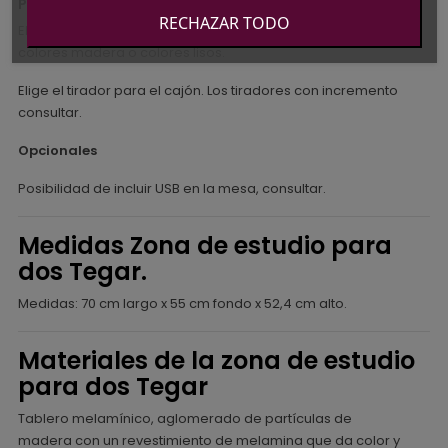
Personaliza la zona de estudio
RECHAZAR TODO
Elige el color entre los colores de las imágenes:
colores madera o colores lisos.
Elige el tirador para el cajón. Los tiradores con incremento
consultar.
Opcionales
Posibilidad de incluir USB en la mesa, consultar.
Medidas Zona de estudio para
dos Tegar.
Medidas: 70 cm largo x 55 cm fondo x 52,4 cm alto.
Materiales de la zona de estudio
para dos Tegar
Tablero melamínico, aglomerado de partículas de
madera con un revestimiento de melamina que da color y