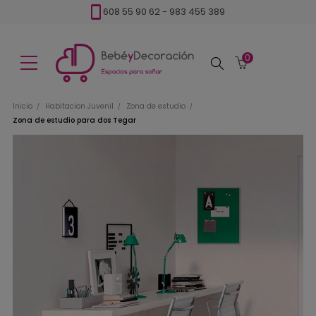
608 55 90 62
-
983 455 389
0
Buscar
Inicio
Habitacion Juvenil
Zona de estudio
Zona de estudio para dos Tegar