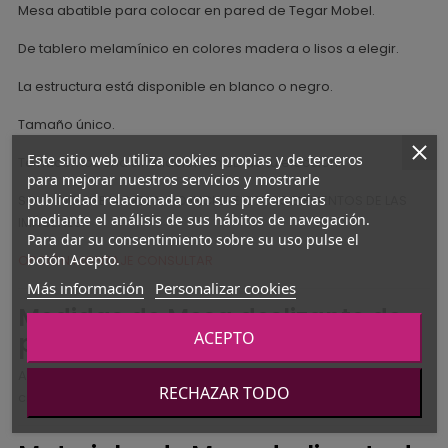
Mesa abatible para colocar en pared de Tegar Mobel.
De tablero melamínico en colores madera o lisos a elegir.
La estructura está disponible en blanco o negro.
Tamaño único.
Este sitio web utiliza cookies propias y de terceros
Te hacemos una simulación en 3D de tu elección.
para mejorar nuestros servicios y mostrarle
publicidad relacionada con sus preferencias
SOLO INCLUYE LA MESA, NO INCLUYE OTROS ELEMENTOS DE LAS
mediante el análisis de sus hábitos de navegación.
IMÁGENES.
Para dar su consentimiento sobre su uso pulse el
botón Acepto.
OPCIÓN MONTAJE CONSULTAR
Más información
Personalizar cookies
Medidas de Mesa deslizante de
pared
ACEPTO
Abierta 145 cm largo - Ancho 75 cm - Alto 72,8 cm alto (148
RECHAZAR TODO
cm en pared)