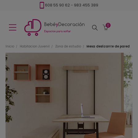
608 55 90 62
-
983 455 389
0
Buscar
Inicio
Habitacion Juvenil
Zona de estudio
Mesa deslizante de pared