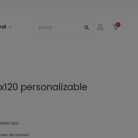
0
pal
search
x120 personalizable
llas fijas
ones de somier.