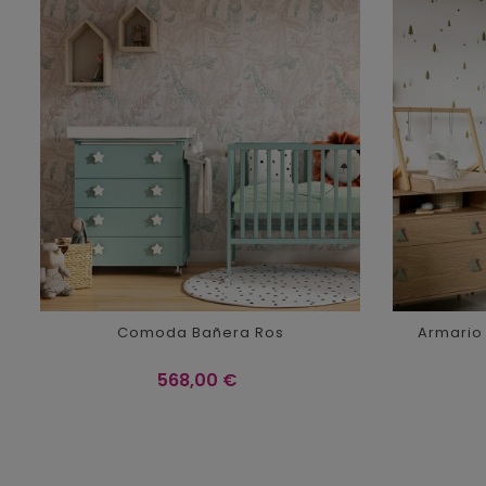
Comoda Bañera Ros
Armario
Precio
568,00 €