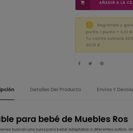
AÑADIR A LA C

Regístrate y gan
punto, 1 punto = 0,01 
Tu carrito sumará 201
20,10 €.
ipción
Detalles Del Producto
Envíos Y Devol
able para bebé de Muebles Ros
quienes buscan una cuna para bebé adaptable a diferentes estilos. G