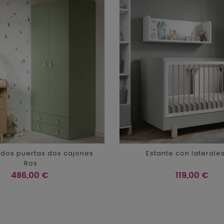
 dos puertas dos cajones
Estante con laterale
Ros
Precio
Precio
486,00 €
119,00 €