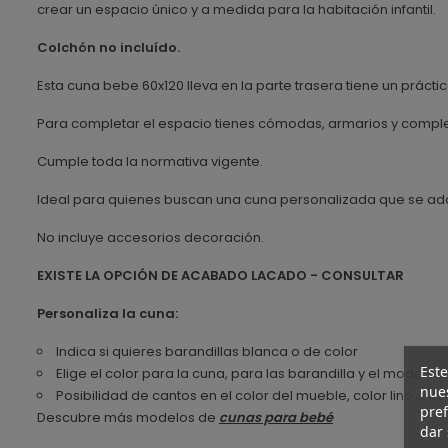
crear un espacio único y a medida para la habitación infantil.
Colchón no incluído.
Esta cuna bebe 60x120 lleva en la parte trasera tiene un prác
Para completar el espacio tienes cómodas, armarios y comple
Cumple toda la normativa vigente.
Ideal para quienes buscan una cuna personalizada que se adapt
No incluye accesorios decoración.
EXISTE LA OPCIÓN DE ACABADO LACADO - CONSULTAR
Personaliza la cuna:
Indica si quieres barandillas blanca o de color
Este
Elige el color para la cuna, para las barandilla y el modelo 
nues
Posibilidad de cantos en el color del mueble, color lino o co
pref
Descubre más modelos de
cunas para bebé
dar 