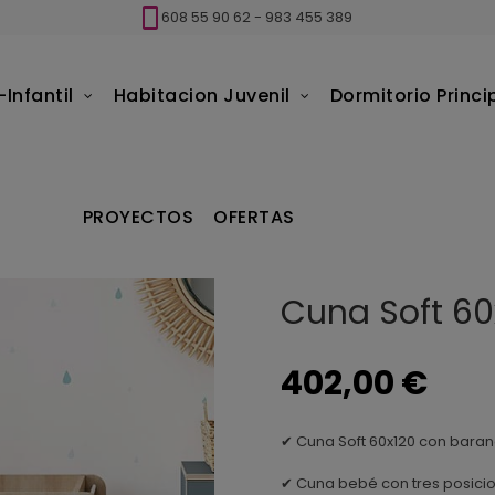
608 55 90 62
-
983 455 389
Infantil
Habitacion Juvenil
Dormitorio Princi
120 personalizable
PROYECTOS
OFERTAS
Cuna Soft 60
402,00 €
✔ Cuna Soft 60x120 con barandi
✔ Cuna bebé con tres posici