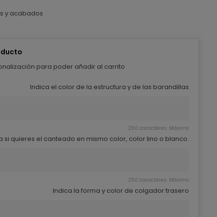
res y acabados
oducto
nalización para poder añadir al carrito
Indica el color de la estructura y de las barandillas
250 caracteres. Máximo
a si quieres el canteado en mismo color, color lino o blanco.
250 caracteres. Máximo
Indica la forma y color de colgador trasero