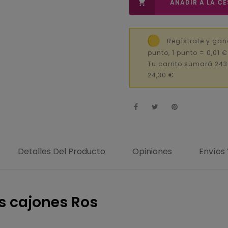
AÑADIR A LA C

Regístrate y ga
punto, 1 punto = 0,01 
Tu carrito sumará 243
24,30 €.
Detalles Del Producto
Opiniones
Envíos
s cajones Ros