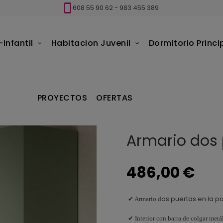
608 55 90 62
-
983 455 389
Infantil
Habitacion Juvenil
Dormitorio Princi
mario dos puertas dos cajones Ros
PROYECTOS
OFERTAS
Armario dos 
486,00 €
os puertas en la pa
✔ Armario d
✔ Interior con barra de colgar metál