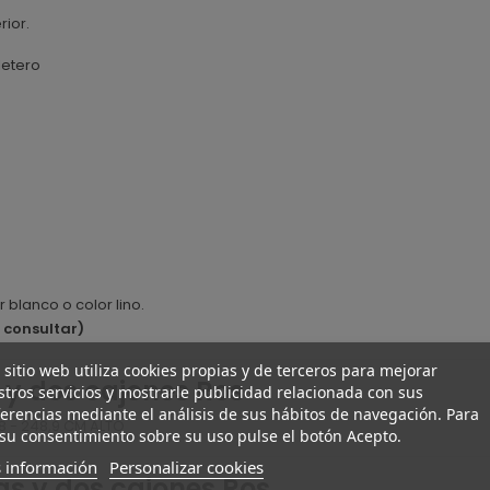
rior.
letero
r blanco o color lino.
 consultar)
 sitio web utiliza cookies propias y de terceros para mejorar
 y dos cajones Ros
tros servicios y mostrarle publicidad relacionada con sus
erencias mediante el análisis de sus hábitos de navegación. Para
,8 - 248,9 CM ALTO
su consentimiento sobre su uso pulse el botón Acepto.
 información
Personalizar cookies
as y dos cajones Ros