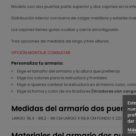
Modelo con dos puertas parte superior y dos cajones en la infe
Distribución interior con barra de colgar metálica y estante ma
Los cajones tienes guías ocultas y cierre amortiguado.
Tres opciones de medidas de largo y tres alturas.
OPCIÓN MONTAJE CONSULTAR
Personaliza tu armario:
Elige el tamaño del armario y la altura que prefieras.
Elige los colores para la estructura y frontales
Elige si quieres cantear la estructura en el mismo color, colo
Elige la forma y color de los tiradores
(tiradores con cargo
Este
Medidas del armario dos puertas
nues
pref
LARGO 78,4 - 88,2 - 98 CM LARGO X 58,9 CM FONDO X 221,1 - 237
dar 
Más
Materiales del armario dos puert