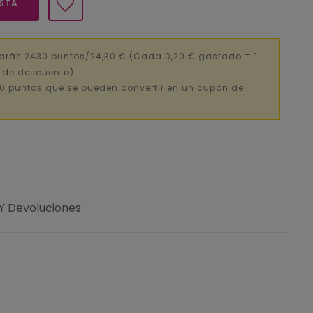
ESTA
narás 2430 puntos/24,30 €
(Cada 0,20 € gastado = 1
€ de descuento).
0 puntos que se pueden convertir en un cupón de
 Y Devoluciones