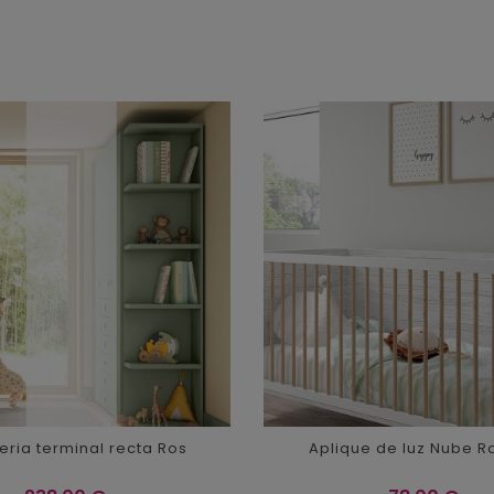
eria terminal recta Ros
Aplique de luz Nube Ro
Precio
Precio