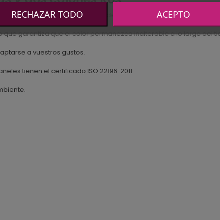
RECHAZAR TODO
ACEPTO
blero de aglomerado de partículas de madera con un revestimiento d
 que garantiza que el color permanezca inalterable a lo largo del t
ptarse a vuestros gustos.
aneles tienen el certificado ISO 22196: 2011
mbiente.