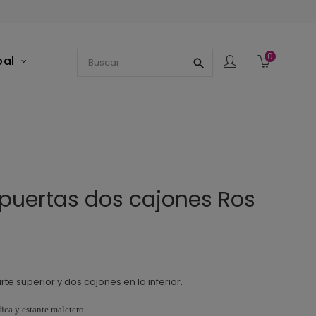
0
pal
search
puertas dos cajones Ros
rte superior y dos cajones en la inferior.
ica y estante maletero.