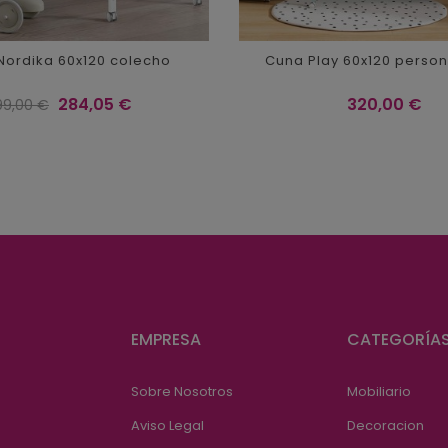
Nordika 60x120 colecho
Cuna Play 60x120 person
ecio
Precio
Precio
284,05 €
320,00 €
99,00 €
gular
EMPRESA
CATEGORÍA
Sobre Nosotros
Mobiliario
Aviso Legal
Decoracion