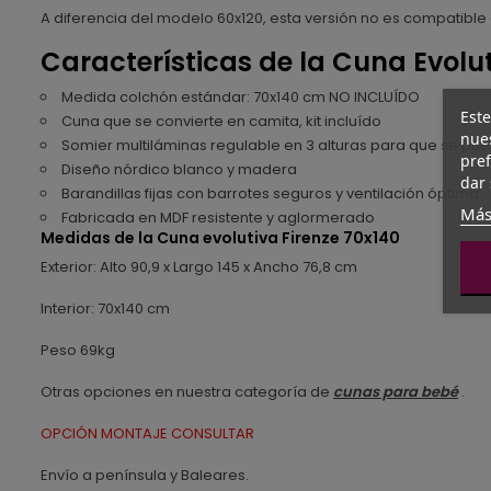
A diferencia del modelo 60x120, esta versión no es compatible
Características de la Cuna Evolu
Medida colchón estándar: 70x140 cm NO INCLUÍDO
Este
Cuna que se convierte en camita, kit incluído
nues
Somier multiláminas regulable en 3 alturas para que se pued
pref
Diseño nórdico blanco y madera
dar 
Barandillas fijas con barrotes seguros y ventilación óptima
Más
Fabricada en MDF resistente y aglormerado
Medidas de la Cuna evolutiva Firenze 70x140
Exterior: Alto 90,9 x Largo 145 x Ancho 76,8 cm
Interior: 70x140 cm
Peso 69kg
Otras opciones en nuestra categoría de
cunas para bebé
.
OPCIÓN MONTAJE CONSULTAR
Envío a península y Baleares.