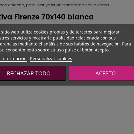
 con colecho, pero incluye kit de transformación a cama.
tiva Firenze 70x140 blanca
 sitio web utiliza cookies propias y de terceros para mejorar
tros servicios y mostrarle publicidad relacionada con sus
a adaptar a la cama de los papás: 37,7 / 50,5 / 63,3 cm.
erencias mediante el análisis de sus hábitos de navegación. Para
su consentimiento sobre su uso pulse el botón Acepto.
 información
Personalizar cookies
RECHAZAR TODO
ACEPTO