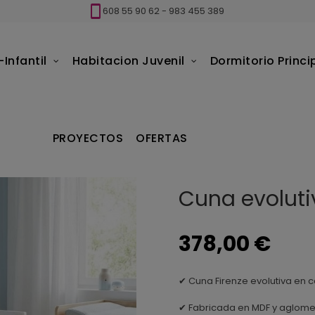
608 55 90 62
-
983 455 389
Infantil
Habitacion Juvenil
Dormitorio Princi
a Firenze 70x140 blanca
PROYECTOS
OFERTAS
Cuna evoluti
378,00 €
✔ Cuna Firenze evolutiva en 
✔ Fabricada en MDF y aglome