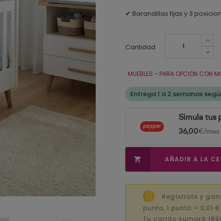
✔ Barandillas fijas y 3 posici
Cantidad
MUEBLES - PARA OPCIÓN CON M
Entrega 1 a 2 semanas según
Simula tus
36,00
€/mes
AÑADIR A LA C

Regístrate y gan
punto, 1 punto = 0,01 
Tu carrito sumará 189