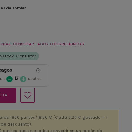
ones de somier
ONTAJE CONSULTAR - AGOSTO CIERRE FÁBRICAS
 stock . Consultar
 pagos
 en
12
cuotas
ESTA
arás 1890 puntos/18,90 €
(Cada 0,20 € gastado = 1
€ de descuento).
0 puntos que se pueden convertir en un cupón de