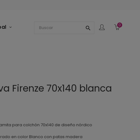
0
pal
search
va Firenze 70x140 blanca
camita para colchón 70x140 de diseño nórdico
rado en color Blanco con patas madera