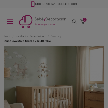
608 55 90 62
-
983 455 389
0
Buscar
Inicio
Habitacion Bebe-Infantil
Cunas
Cuna evolutiva Firenze 70x140 roble