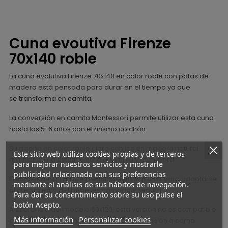
Cuna evoutiva Firenze
70x140 roble
La cuna evolutiva Firenze 70x140 en color roble con patas de
madera está pensada para durar en el tiempo ya que
se transforma en camita.
La conversión en camita Montessori permite utilizar esta cuna
hasta los 5-6 años con el mismo colchón.
Su diseño en color roble claro con las en madera natural
Este sitio web utiliza cookies propias y de terceros
mantiene una estética nórdica limpia y atemporal.
para mejorar nuestros servicios y mostrarle
publicidad relacionada con sus preferencias
El somier de láminas es regulable en 3 alturas para adaptarse
mediante el análisis de sus hábitos de navegación.
al crecimiento del bebé, es cómoda y segura.
Para dar su consentimiento sobre su uso pulse el
botón Acepto.
A diferencia del modelo 60x120, esta versión no es compatible
Más información
Personalizar cookies
con colecho, pero incluye kit de transformación a cama.