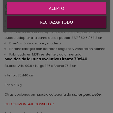
Características de la Cuna
ACEPTO
Evolutiva Firenze 70x140 roble
Medida colchón estándar: 70x140 cm NO INCLUÍDO
RECHAZAR TODO
Cuna que se convierte en camita, kit incluído
Somier multiláminas regulable en 3 alturas para que se
pueda adaptar a la cama de los papás: 37,7 / 50,5 / 63,3 cm.
Diseño nórdico roble y madera
Barandillas fijas con barrotes seguros y ventilación óptima
Fabricada en MDF resistente y aglormerado
Medidas de la Cuna evolutiva Firenze 70x140
Exterior: Alto 90,9 x Largo 145 x Ancho 76,8 cm
Interior: 70x140 cm
Peso 69kg
Otras opciones en nuestra categoría de
cunas para bebé
.
OPCIÓN MONTAJE CONSULTAR