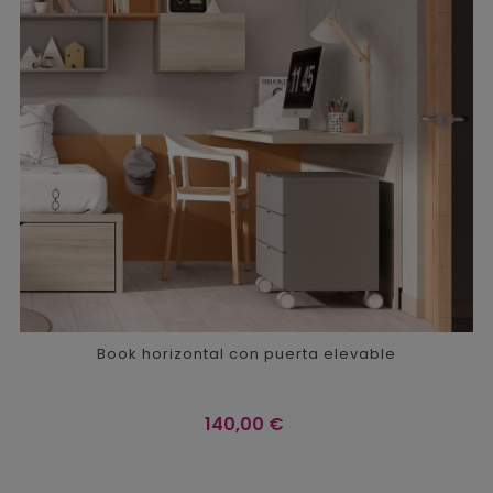
Book horizontal con puerta elevable
Precio
140,00 €