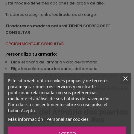
Este modelo tiene tres opciones de largo y de alto.
Tiradores a elegir entre los tiradores sin cargo.
Tiradores en madera natural TIENEN SOBRECOSTE.
CONSULTAR
OPCIÓN MONTAJE CONSULTAR
Personaliza tu armario:
Elige el ancho del armario y alto del armario.
Elige los colores para las partes del armario
Elige si quieres cantear la estructura en el mismo color,
Este sitio web utiliza cookies propias y de terceros
color blanco o color lino.
para mejorar nuestros servicios y mostrarle
Elige la forma y color de los tiradores.
Si quieres un tirador
publicidad relacionada con sus preferencias
con cargo consúltanos.
mediante el análisis de sus hábitos de navegación.
Para dar su consentimiento sobre su uso pulse el
Medidas del Armario dos puertas
botón Acepto.
dos cajones y estantes Ros
Más información
Personalizar cookies
78,4 - 88,2 -98 cm x 58,9 cm fondo x 221,1 - 237,8 - 248,9 cm alto.
ACEPTO