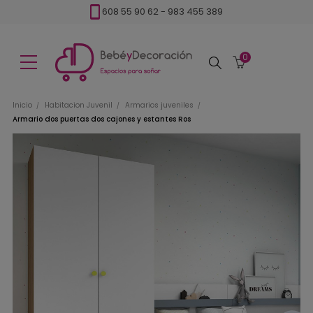
608 55 90 62
-
983 455 389
0
Buscar
Inicio
Habitacion Juvenil
Armarios juveniles
Armario dos puertas dos cajones y estantes Ros