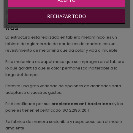
Materiales del Armario dos
RECHAZAR TODO
puertas dos cajones y estantes
Ros
La estructura está realizada en tablero melamínico: es un
tablero de aglomerado de partículas de madera con un
revestimiento de melamina que da color y vida al mueble.
Esta melamina es papel masa que se impregna en el tablero
lo que garantiza que el color permanezca inalterable a lo
largo del tiempo.
Permite una gran variedad de opciones de acabados para
adaptarse a vuestros gustos.
Está certificada por sus
propiedades antibacterianas
y los
paneles tienen el certificado ISO 22196: 2011
Se fabrica de manera sostenible y respetuosa con el medio
ambiente.