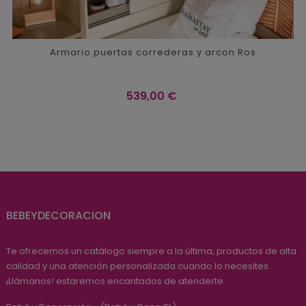
Armario puertas correderas y arcon Ros
Precio
539,00 €
BEBEYDECORACION
Te ofrecemos un catálogo siempre a la última, productos de alta
calidad y una atención personalizada cuando lo necesites.
¡Llámanos! estaremos encantados de atenderte.