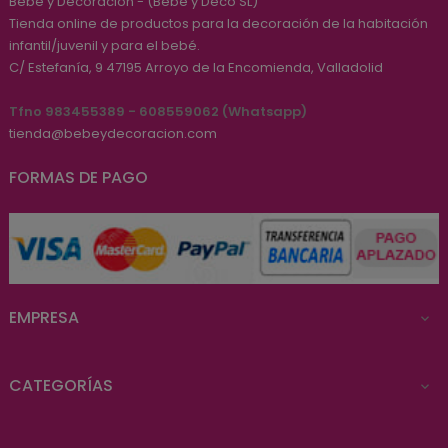
Bebé y Decoración - (Bebé y Deco SL)
Tienda online de productos para la decoración de la habitación
infantil/juvenil y para el bebé.
C/ Estefanía, 9
47195
Arroyo de la Encomienda, Valladolid
Tfno 983455389 - 608559062 (Whatsapp)
tienda@bebeydecoracion.com
FORMAS DE PAGO
EMPRESA

CATEGORÍAS
