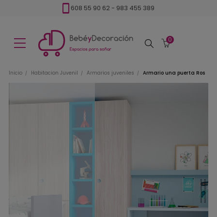
608 55 90 62
-
983 455 389
0
Buscar
Inicio
Habitacion Juvenil
Armarios juveniles
Armario una puerta Ros