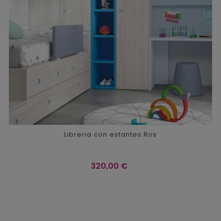
Libreria con estantes Ros
Precio
320,00 €