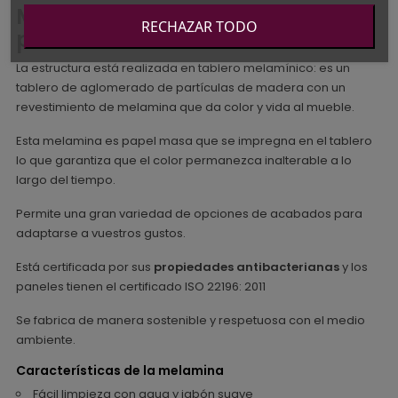
Materiales del Armario una
RECHAZAR TODO
puerta Ros
La estructura está realizada en tablero melamínico: es un
tablero de aglomerado de partículas de madera con un
revestimiento de melamina que da color y vida al mueble.
Esta melamina es papel masa que se impregna en el tablero
lo que garantiza que el color permanezca inalterable a lo
largo del tiempo.
Permite una gran variedad de opciones de acabados para
adaptarse a vuestros gustos.
Está certificada por sus
propiedades antibacterianas
y los
paneles tienen el certificado ISO 22196: 2011
Se fabrica de manera sostenible y respetuosa con el medio
ambiente.
Características de la melamina
Fácil limpieza con agua y jabón suave