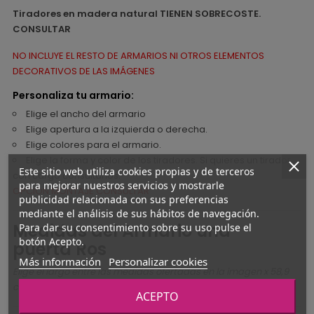
Tiradores en madera natural TIENEN SOBRECOSTE.
CONSULTAR
NO INCLUYE EL RESTO DE ARMARIOS NI OTROS ELEMENTOS
DECORATIVOS DE LAS IMÁGENES
Personaliza tu armario:
Elige el ancho del armario
Elige apertura a la izquierda o derecha.
Elige colores para el armario.
Elige la forma y color de los tiradores. Si quieres un tirador
Este sitio web utiliza cookies propias y de terceros
con cargo consúltanos.
para mejorar nuestros servicios y mostrarle
OPCIÓN MONTAJE CONSULTAR
publicidad relacionada con sus preferencias
mediante el análisis de sus hábitos de navegación.
Medidas del Armario una
Para dar su consentimiento sobre su uso pulse el
botón Acepto.
puerta Ros
Más información
Personalizar cookies
Elige el largo entre las medidas ofertadas en la imagen x 58,9
cm fondo x 221,1 - 237,8 - 248,9 cm alto.
ACEPTO