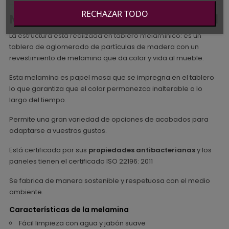
RECHAZAR TODO
Materiales del Armario Elemental
La estructura está realizada en tablero melamínico: es un
tablero de aglomerado de partículas de madera con un
revestimiento de melamina que da color y vida al mueble.
Esta melamina es papel masa que se impregna en el tablero
lo que garantiza que el color permanezca inalterable a lo
largo del tiempo.
Permite una gran variedad de opciones de acabados para
adaptarse a vuestros gustos.
Está certificada por sus
propiedades antibacterianas
y los
paneles tienen el certificado ISO 22196: 2011
Se fabrica de manera sostenible y respetuosa con el medio
ambiente.
Características de la melamina
Fácil limpieza con agua y jabón suave