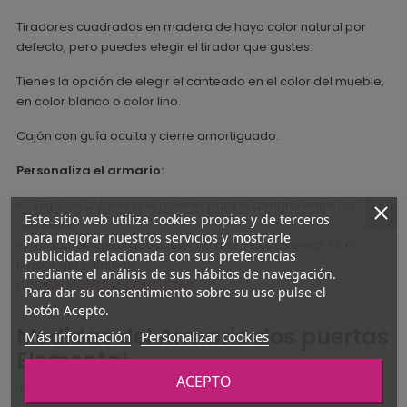
Tiradores cuadrados en madera de haya color natural por
defecto, pero puedes elegir el tirador que gustes.
Tienes la opción de elegir el canteado en el color del mueble,
en color blanco o color lino.
Cajón con guía oculta y cierre amortiguado.
Personaliza el armario:
Elige los colores que quieres para el armario entre los
Este sitio web utiliza cookies propias y de terceros
ofertados
para mejorar nuestros servicios y mostrarle
Tiradores cuadrados color natural. Puedes elegir otro
publicidad relacionada con sus preferencias
tirador del catálogo.
mediante el análisis de sus hábitos de navegación.
OPCIÓN MONTAJE CONSULTAR
Para dar su consentimiento sobre su uso pulse el
botón Acepto.
Medidas del Armario dos puertas
Más información
Personalizar cookies
Elemental
ACEPTO
100,2 CM LARGO X 59,1 CM ANCHO X 189,4 CM ALTO.