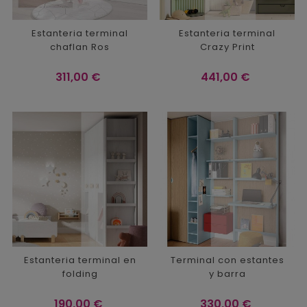
Estanteria terminal
Estanteria terminal
chaflan Ros
Crazy Print
Precio
Precio
311,00 €
441,00 €
Estanteria terminal en
Terminal con estantes
folding
y barra
Precio
Precio
190,00 €
330,00 €