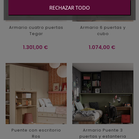
RECHAZAR TODO
Armario cuatro puertas
Armario 6 puertas y
Tegar
cubo
Precio
Precio
1.301,00 €
1.074,00 €
Puente con escritorio
Armario Puente 3
Ros
puertas y estanteria