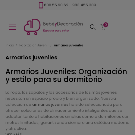
608 55 90 62
-
983 455 389
0
Buscar
Inicio
Habitacion Juvenil
Armarios juveniles
Armarios juveniles
Armarios Juveniles: Organización
y estilo para su dormitorio
La ropa, los zapatos y los accesorios de los más jóvenes
necesitan un espacio propio y bien organizado. Nuestra
colección de
armarios juveniles
ha sido seleccionada para
ofrecer soluciones de almacenamiento inteligentes que se
adaptan tanto a habitaciones amplias como a dormitorios con
metros limitados, garantizando siempre una estética moderna
y atractiva.
VER MÁS