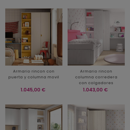
Armario rincon con
Armario rincon
puerta y columna movil
columna corredera
con colgadores
Precio
Precio
1.045,00 €
1.043,00 €