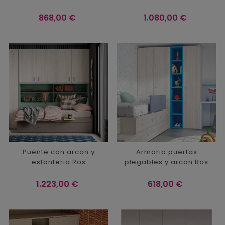
Precio
Precio
868,00 €
1.080,00 €
Puente con arcon y
Armario puertas
estanteria Ros
plegables y arcon Ros
Precio
Precio
1.223,00 €
618,00 €