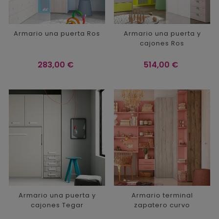
Armario una puerta Ros
Armario una puerta y
cajones Ros
Precio
Precio
283,00 €
514,00 €
Armario una puerta y
Armario terminal
cajones Tegar
zapatero curvo