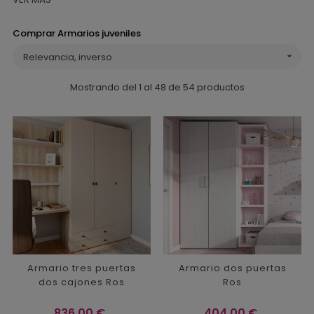
Comprar Armarios juveniles
Relevancia, inverso

Mostrando del 1 al 48 de 54 productos
Armario tres puertas
Armario dos puertas
dos cajones Ros
Ros
Precio
Precio
836,00 €
404,00 €