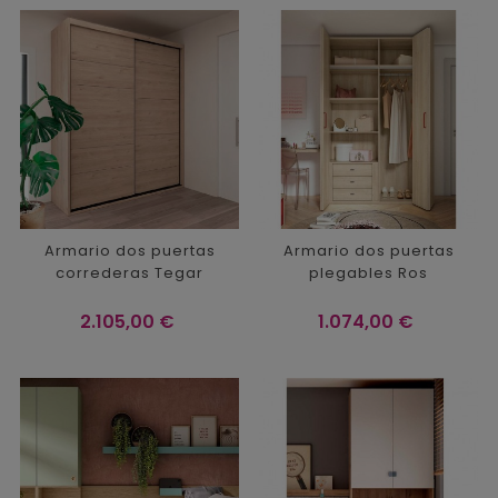
Armario dos puertas
Armario dos puertas
correderas Tegar
plegables Ros
Precio
Precio
2.105,00 €
1.074,00 €