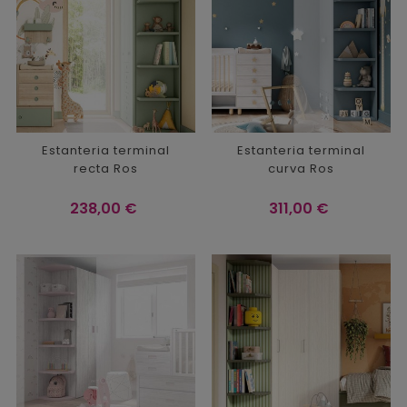
Estanteria terminal
Estanteria terminal
recta Ros
curva Ros
Precio
Precio
238,00 €
311,00 €