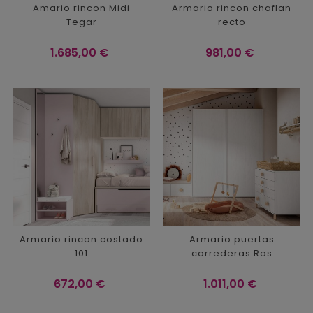
Amario rincon Midi
Armario rincon chaflan
Tegar
recto
Precio
Precio
1.685,00 €
981,00 €
Armario rincon costado
Armario puertas
101
correderas Ros
Precio
Precio
672,00 €
1.011,00 €