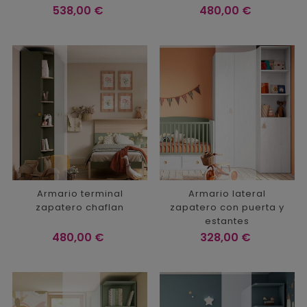
Precio
Precio
538,00 €
480,00 €
Armario terminal
Armario lateral
zapatero chaflan
zapatero con puerta y
estantes
Precio
Precio
480,00 €
328,00 €