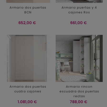
Armario dos puertas
Armario puertas y 4
BCN
cajones Ros
Precio
Precio
652,00 €
661,00 €
Armario dos puertas
Armario rincon
cuatro cajones
escuadra dos puertas
rectas
Precio
Precio
1.081,00 €
788,00 €