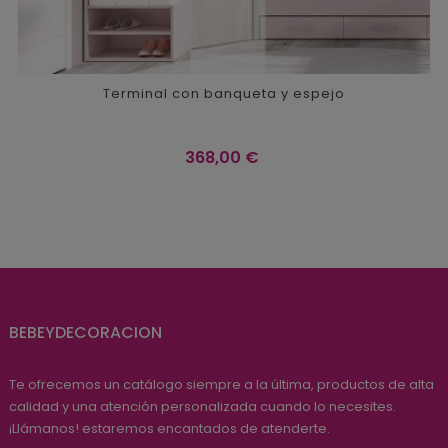
Terminal con banqueta y espejo
Precio
368,00 €
BEBEYDECORACION
Te ofrecemos un catálogo siempre a la última, productos de alta
calidad y una atención personalizada cuando lo necesites.
¡Llámanos! estaremos encantados de atenderte.