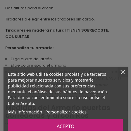
Dos alturas para el arcón
Tiradores a elegir entre los tiradores sin cargo.
Tiradores en madera natural TIENEN SOBRECOSTE.
CONSULTAR
Personaliza tu armario:
Elige el alto del arcón
Elige colore spara el armario
Elige la forma y color de los tiradores. Si quieres un tirador
Este sitio web utiliza cookies propias y de terceros
con cargo consúltanos. No admite tiradores DRUM ni BASS.
El
para mejorar nuestros servicios y mostrarle
arcón sólo admite tirador OLA en el color del armario.
publicidad relacionada con sus preferencias
OPCIÓN MONTAJE CONSULTAR
mediante el análisis de sus hábitos de navegación.
Para dar su consentimiento sobre su uso pulse el
botón Acepto.
Medidas del Armario puertas
Más información
Personalizar cookies
correderas y arcón Ros
101 cm largo x 58,9 cm fondo x 221,1 - 237,8 - 248,9 cm alto.
ACEPTO