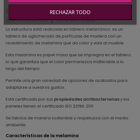
Materiales del Armario puertas
RECHAZAR TODO
correderas y arcón Ros
La estructura está realizada en tablero melamínico: es un
tablero de aglomerado de partículas de madera con un
revestimiento de melamina que da color y vida al mueble.
Esta melamina es papel masa que se impregna en el tablero
lo que garantiza que el color permanezca inalterable a lo
largo del tiempo.
Permite una gran variedad de opciones de acabados para
adaptarse a vuestros gustos.
Está certificada por sus
propiedades antibacterianas
y los
paneles tienen el certificado ISO 22196: 2011
Se fabrica de manera sostenible y respetuosa con el medio
ambiente.
Características de la melamina