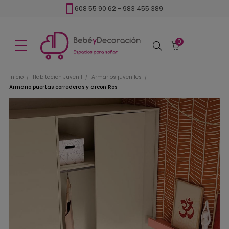
608 55 90 62
-
983 455 389
0
Buscar
Inicio
Habitacion Juvenil
Armarios juveniles
Armario puertas correderas y arcon Ros