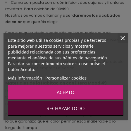
Cama compacta con arcón infeior , dos cajones y frontales
revistero. Para colchón de 90x190.
Nosotros os vamos a llamar y
acordaremos los acabados
de color
que queréis elegir.
Para cualquier duda o variación en los muebles que se
incluyen consúltanos llamándonos o escribiendo un whatsapp.
Este sitio web utiliza cookies propias y de terceros
para mejorar nuestros servicios y mostrarle
OPCIÓN MONTAJE CONSULTAR
publicidad relacionada con sus preferencias
mediante el análisis de sus hábitos de navegación.
Opciones de color: indicar en la personalización del producto.
Para dar su consentimiento sobre su uso pulse el
Confirmaremos siempre tu elección.
botón Acepto.
Más información
Personalizar cookies
Materiales de la Habitacion con litera Mood 49
La estructura está realizada en tablero melamínico: es un
ACEPTO
tablero de aglomerado de partículas de madera con un
revestimiento de melamina que da color y vida al mueble.
RECHAZAR TODO
Esta melamina es papel masa que se impregna en el tablero
lo que garantiza que el color permanezca inalterable a lo
largo del tiempo.