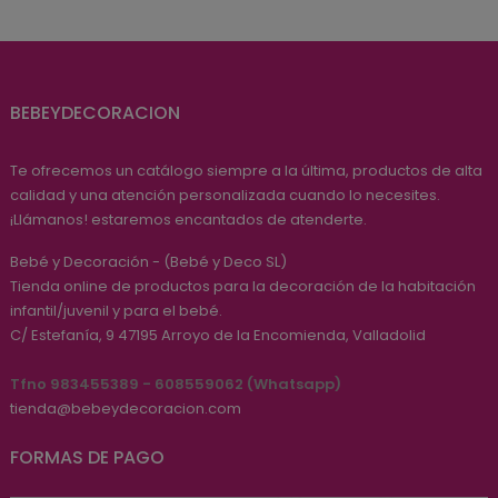
BEBEYDECORACION
Te ofrecemos un catálogo siempre a la última, productos de alta
calidad y una atención personalizada cuando lo necesites.
¡Llámanos! estaremos encantados de atenderte.
Bebé y Decoración - (Bebé y Deco SL)
Tienda online de productos para la decoración de la habitación
infantil/juvenil y para el bebé.
C/ Estefanía, 9
47195
Arroyo de la Encomienda, Valladolid
Tfno 983455389 - 608559062 (Whatsapp)
tienda@bebeydecoracion.com
FORMAS DE PAGO