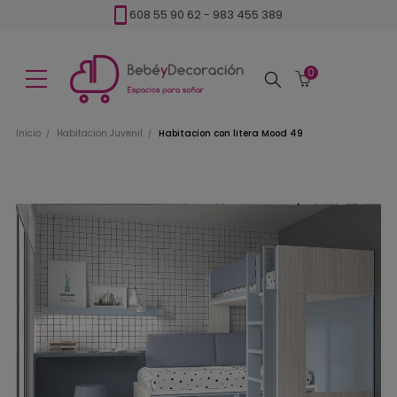
608 55 90 62
-
983 455 389
0
Buscar
Inicio
Habitacion Juvenil
Habitacion con litera Mood 49