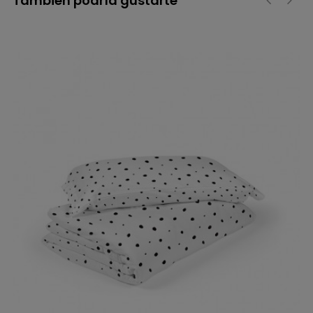
También podría gustarte
‹
›