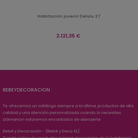
Habitacion juvenil Delulu 27
Precio
2.121,35 €
BEBEYDECORACION
Te ofrecemos un catálogo siempre a la última, productos de alta
calidad y una atención personalizada cuando lo necesites.
¡Llámanos! estaremos encantados de atenderte.
Bebé y Decoración - (Bebé y Deco SL)
Tienda online de productos para la decoración de la habitación