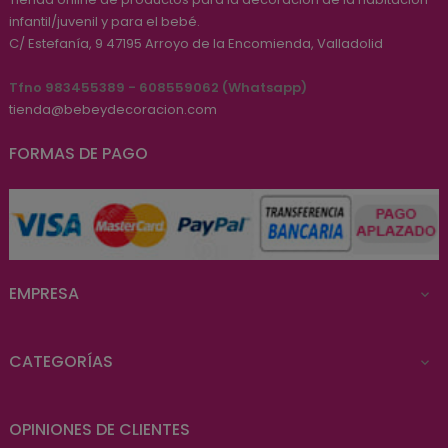
infantil/juvenil y para el bebé.
C/ Estefanía, 9
47195
Arroyo de la Encomienda, Valladolid
Tfno 983455389 - 608559062 (Whatsapp)
tienda@bebeydecoracion.com
FORMAS DE PAGO
EMPRESA

CATEGORÍAS

OPINIONES DE CLIENTES