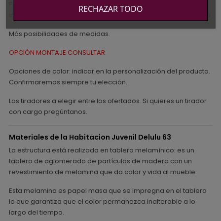
Para cualquier duda o variación en los muebles que se
RECHAZAR TODO
incluyen consúltanos llamándonos o escribiendo un whatsapp.
Más posibilidades de medidas.
OPCIÓN MONTAJE CONSULTAR
Opciones de color: indicar en la personalización del producto.
Confirmaremos siempre tu elección.
Los tiradores a elegir entre los ofertados. Si quieres un tirador
con cargo pregúntanos.
Materiales de la Habitacion Juvenil Delulu 63
La estructura está realizada en tablero melamínico: es un
tablero de aglomerado de partículas de madera con un
revestimiento de melamina que da color y vida al mueble.
Esta melamina es papel masa que se impregna en el tablero
lo que garantiza que el color permanezca inalterable a lo
largo del tiempo.