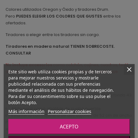
Colores utilizados Oregon y Óxido y tiradores Drum.
Pero
PUEDES ELEGIR LOS COLORES QUE GUSTES
entre los
ofertados.
Tiradores a elegir entre los tiradores sin cargo.
Tiradores en madera natural TIENEN SOBRECOSTE.
CONSULTAR
No incluye accesorios
como colchón, cojines, cuadros, textil,
alfombras, papel,...Ver dibujo de elementos que incluye
Este sitio web utiliza cookies propias y de terceros
para mejorar nuestros servicios y mostrarle
Está formada por:
publicidad relacionada con sus preferencias
mediante el análisis de sus hábitos de navegación.
Cama abatible horizontal para colchón de 135x190 fondo 43
Para dar su consentimiento sobre su uso pulse el
cm
botón Acepto.
Altillo para cama abatible de cuatro puertas
Más información
Personalizar cookies
Estantería con cajonera de dos cajones de 52 cm de ancho
Podemos hacer una simulación de cómo quedaría en tu
ACEPTO
espacio.