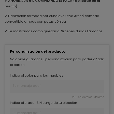
✔
AHORRA UN 5% COMPRANDO EL PACK (aplicado en el
precio).
✔ Habitación formada por cuna evolutiva Artic ý comoda
convertible ambas con patas cónica
✔ Te mostramos como quedaría. Si tienes dudas llámanos
Personalización del producto
No olvide guardar su personalización para poder añadir
al carrito
Indica el color para los muebles
250 caracteres. Máximo
Indica el tirador SIN cargo de tu elección