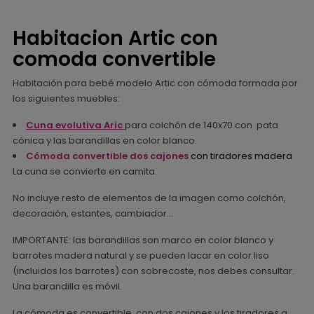
Habitacion Artic con
comoda convertible
Habitación para bebé modelo Artic con cómoda formada por
los siguientes muebles:
Cuna evolutiva Aric
para colchón de 140x70 con pata
cónica y las barandillas en color blanco.
Cómoda convertible dos cajones
con tiradores madera
La cuna se convierte en camita.
No incluye resto de elementos de la imagen como colchón,
decoración, estantes, cambiador...
IMPORTANTE: las barandillas son marco en color blanco y
barrotes madera natural y se pueden lacar en color liso
(incluidos los barrotes) con sobrecoste, nos debes consultar.
Una barandilla es móvil.
La cómoda es convertible, con dos cajones y los tiradores a