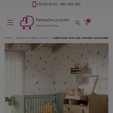
608 55 90 62
-
983 455 389
0
Buscar
Inicio
Habitacion Bebe-Infantil
Habitacion Artic con comoda convertible