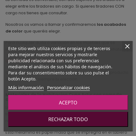
elegir entre los tiradores sin cargo. Si quieres tiradores CON
cargo nos tienes que consultar.
Nosotros os vamos a llamar y confirmaremos
los acabados
de color
que queréis elegir.
Para cualquier duda o variación en los muebles que se
Este sitio web utiliza cookies propias y de terceros
incluyen consúltanos llamándonos o escribiendo un whatsapp.
para mejorar nuestros servicios y mostrarle
publicidad relacionada con sus preferencias
OPCIÓN MONTAJE CONSULTAR
mediante el análisis de sus hábitos de navegación.
Opciones de color: indicar en la personalización del producto.
Para dar su consentimiento sobre su uso pulse el
botón Acepto.
Confirmaremos siempre tu elección.
Más información
Personalizar cookies
Materiales de la Habitacion Cuna Artic con comoda
convertible
ACEPTO
La estructura está realizada en tablero melamínico: es un
tablero de aglomerado de partículas de madera con un
RECHAZAR TODO
revestimiento de melamina que da color y vida al mueble.
Esta melamina es papel masa que se impregna en el tablero