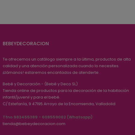
BEBEYDECORACION
Te ofrecemos un catálogo siempre a la última, productos de alta
calidad y una atención personalizada cuando lo necesites.
¡Llámanos! estaremos encantados de atenderte.
Bebé y Decoración - (Bebé y Deco SL)
Tienda online de productos para la decoración de la habitación
infantil/juvenil y para el bebé.
C/ Estefanía, 9
47195
Arroyo de la Encomienda, Valladolid
Tfno 983455389 - 608559062 (Whatsapp)
tienda@bebeydecoracion.com