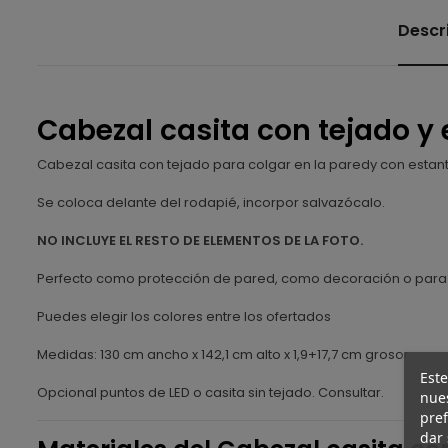
Descr
Cabezal casita con tejado y
Cabezal casita con tejado para colgar en la paredy con estan
Se coloca delante del rodapié, incorpor salvazócalo.
NO INCLUYE EL RESTO DE ELEMENTOS DE LA FOTO.
Perfecto como protección de pared, como decoración o para 
Puedes elegir los colores entre los ofertados
Medidas: 130 cm ancho x 142,1 cm alto x 1,9+17,7 cm grosor
Este
Opcional puntos de LED o casita sin tejado. Consultar.
nues
pref
dar 