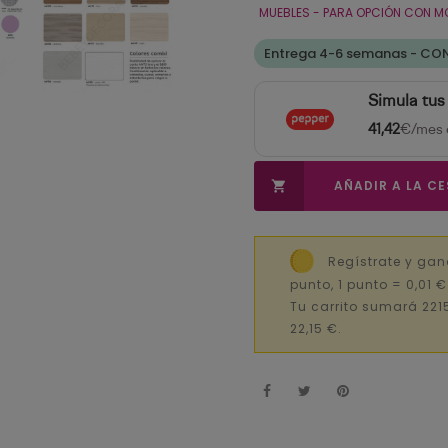
MUEBLES - PARA OPCIÓN CON M
Entrega 4-6 semanas - CO
Simula tus
41,42
€/mes 
AÑADIR A LA C

Regístrate y gan
punto, 1 punto = 0,01 
Tu carrito sumará 221
22,15 €.