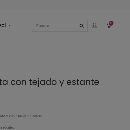
0
pal
search
ta con tejado y estante
ado y con estante delantero.
lvazócalo.