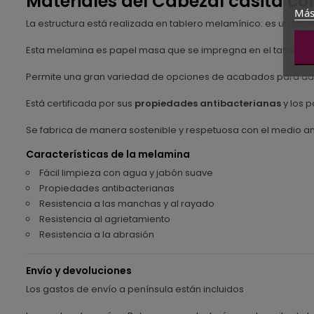
Materiales del Cabezal casita co
Más
La estructura está realizada en tablero melamínico: es un ta
Esta melamina es papel masa que se impregna en el tablero lo
Permite una gran variedad de opciones de acabados para ada
Está certificada por sus
propiedades antibacterianas
y los p
Se fabrica de manera sostenible y respetuosa con el medio a
Características de la melamina
Fácil limpieza con agua y jabón suave
Propiedades antibacterianas
Resistencia a las manchas y al rayado
Resistencia al agrietamiento
Resistencia a la abrasión
Envío y devoluciones
Los gastos de envío a península están incluidos