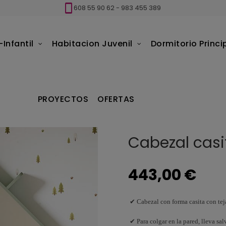
608 55 90 62
-
983 455 389
Infantil
Habitacion Juvenil
Dormitorio Princi
Cabezal casita con tejado y estante
PROYECTOS
OFERTAS
Cabezal casi
443,00 €
✔ Cabezal con forma casita con tej
✔ Para colgar en la pared, lleva sa