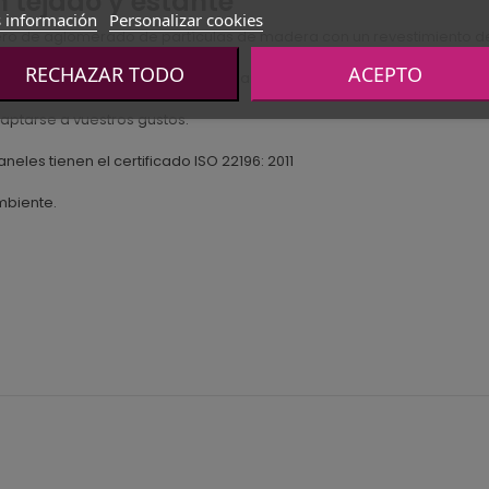
n tejado y estante
 información
Personalizar cookies
blero de aglomerado de partículas de madera con un revestimiento d
RECHAZAR TODO
ACEPTO
 que garantiza que el color permanezca inalterable a lo largo del t
ptarse a vuestros gustos.
aneles tienen el certificado ISO 22196: 2011
mbiente.