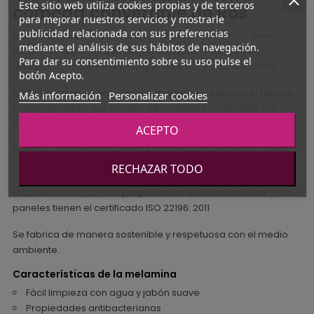
Este sitio web utiliza cookies propias y de terceros
cómoda convertible de Ros
para mejorar nuestros servicios y mostrarle
publicidad relacionada con sus preferencias
La estructura está realizada en tablero melamínico: es un
mediante el análisis de sus hábitos de navegación.
tablero de aglomerado de partículas de madera con un
Para dar su consentimiento sobre su uso pulse el
revestimiento de melamina que da color y vida al mueble.
botón Acepto.
Esta melamina es papel masa que se impregna en el tablero
Más información
Personalizar cookies
lo que garantiza que el color permanezca inalterable a lo
largo del tiempo.
ACEPTO
Permite una gran variedad de opciones de acabados para
adaptarse a vuestros gustos.
RECHAZAR TODO
Está certificada por sus
propiedades antibacterianas
y los
paneles tienen el certificado ISO 22196: 2011
Se fabrica de manera sostenible y respetuosa con el medio
ambiente.
Características de la melamina
Fácil limpieza con agua y jabón suave
Propiedades antibacterianas