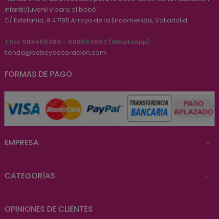
infantil/juvenil y para el bebé.
C/ Estefanía, 9
47195
Arroyo de la Encomienda, Valladolid
Tfno 983455389 - 608559062 (Whatsapp)
tienda@bebeydecoracion.com
FORMAS DE PAGO
EMPRESA

CATEGORÍAS

OPINIONES DE CLIENTES