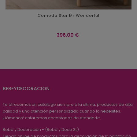
Comoda Star Mr Wonderful
Precio
396,00 €
BEBEYDECORACION
Te ofrecemos un catálogo siempre a la última, productos de alta
calidad y una atención personalizada cuando lo necesites.
¡Llámanos! estaremos encantados de atenderte.
Bebé y Decoración - (Bebé y Deco SL)
Tienda online de productos para la decoración de la habitación