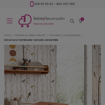
608 55 90 62
-
983 455 389
0
Buscar
Inicio
Habitacion Bebe-Infantil
Comodas y cambiadores
Estructura Cambiador comoda convertible