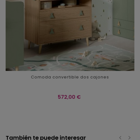
Comoda convertible dos cajones
Precio
572,00 €
También te puede interesar