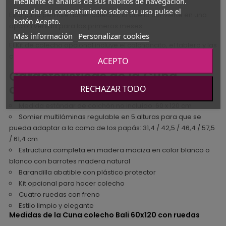
mediante el análisis de sus hábitos de navegación.
Para dar su consentimiento sobre su uso pulse el
Esta cuna permite hacer colecho, lo que la convierte en una
botón Acepto.
opción versátil para los primeros meses.
Más información
Personalizar cookies
El Kit de colecho opcional incluye el colchoncito, el tablero y las
correas de sujección de 200 cm.
ACEPTO
Características de la Cuna
colecho Bali 60x120 ruedas
RECHAZAR TODO
Medida estándar de colchón no incluído: 60 x 120 cm
Somier multiláminas regulable en 5 alturas para que se
pueda adaptar a la cama de los papás: 31,4 / 42,5 / 46,4 / 57,5
/ 61,4 cm.
Estructura completa en madera maciza en color blanco o
blanco con barrotes madera natural
Barandilla abatible con plástico protector
Kit opcional para hacer colecho
Cuatro ruedas con freno
Estilo limpio y elegante
Medidas de la Cuna colecho Bali 60x120 con ruedas