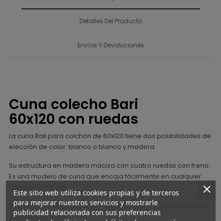
Detalles Del Producto
Envíos Y Devoluciones
Cuna colecho Bari
60x120 con ruedas
La cuna Bali para colchón de 60x120 tiene dos posibilidades de
elección de color: blanco o blanco y madera.
Su estructura en madera maciza con cuatro ruedas con freno.
Es una modelo de cuna que encaja fácilmente en cualquier
habitación infantil.
Este sitio web utiliza cookies propias y de terceros
para mejorar nuestros servicios y mostrarle
La barandilla es abatible con una sola mano y lleva un plástico
publicidad relacionada con sus preferencias
protector incluído.