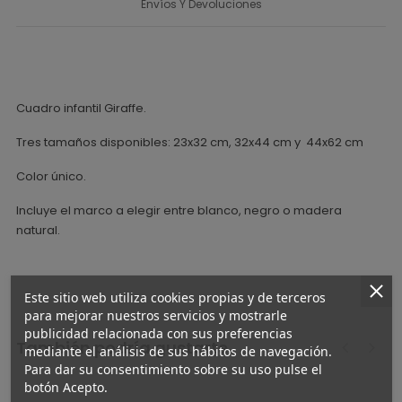
Envíos Y Devoluciones
Cuadro infantil Giraffe.
Tres tamaños disponibles: 23x32 cm, 32x44 cm y 44x62 cm
Color único.
Incluye el marco a elegir entre blanco, negro o madera
natural.
Este sitio web utiliza cookies propias y de terceros
para mejorar nuestros servicios y mostrarle
publicidad relacionada con sus preferencias
También podría gustarte
mediante el análisis de sus hábitos de navegación.
Para dar su consentimiento sobre su uso pulse el
‹
›
botón Acepto.