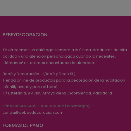
BEBEYDECORACION
Te ofrecemos un catálogo siempre a la última, productos de alta
calidad y una atención personalizada cuando lo necesites.
¡Llámanos! estaremos encantados de atenderte.
Bebé y Decoración - (Bebé y Deco SL)
Tienda online de productos para la decoración de la habitación
infantil/juvenil y para el bebé.
C/ Estefanía, 9
47195
Arroyo de la Encomienda, Valladolid
Tfno 983455389 - 608559062 (Whatsapp)
tienda@bebeydecoracion.com
FORMAS DE PAGO