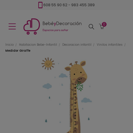
608 55 90 62
-
983 455 389
0
Buscar
Inicio
Habitacion Bebe-Infantil
Decoracion infantil
Vinilos infantiles
Medidor Giraffe