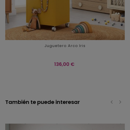
Juguetero Arco Iris
Precio
136,00 €
También te puede interesar
‹
›