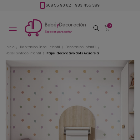
608 55 90 62
-
983 455 389
0
Buscar
Inicio
Habitacion Bebe-Infantil
Decoracion infantil
Papel pintado Infantil
Papel decorativo Dots Acuarela