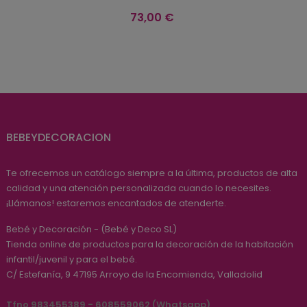
Precio
73,00 €
BEBEYDECORACION
Te ofrecemos un catálogo siempre a la última, productos de alta
calidad y una atención personalizada cuando lo necesites.
¡Llámanos! estaremos encantados de atenderte.
Bebé y Decoración - (Bebé y Deco SL)
Tienda online de productos para la decoración de la habitación
infantil/juvenil y para el bebé.
C/ Estefanía, 9
47195
Arroyo de la Encomienda, Valladolid
Tfno 983455389 - 608559062 (Whatsapp)