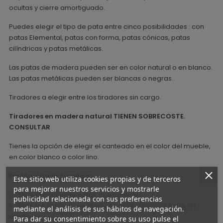
ocultas y cierre amortiguado.
Puedes elegir el tipo de pata entre cinco posibilidades : con
patas Elemental, patas con forma, patas cónicas, patas
cilíndricas y patas metálicas.
Las patas de madera pueden ser en color natural o en blanco.
Las patas metálicas pueden ser blancas o negras.
Tiradores a elegir entre los tiradores sin cargo.
Tiradores en madera natural TIENEN SOBRECOSTE.
CONSULTAR
Tienes la opción de elegir el canteado en el color del mueble,
en color blanco o color lino.
Personaliza la cómoda:
Este sitio web utiliza cookies propias y de terceros
para mejorar nuestros servicios y mostrarle
Elige la opción de patas que pefieras.
publicidad relacionada con sus preferencias
Elige los colores que quieres para tu cómoda entre los
mediante el análisis de sus hábitos de navegación.
ofertados
Para dar su consentimiento sobre su uso pulse el