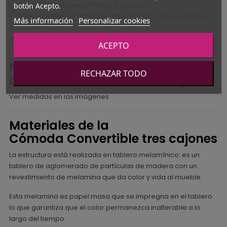
Elige el tirador que prefieras y su color.
botón Acepto.
Elige si quieres el canteado en el mismo color, en blanco o
Más información
Personalizar cookies
en color lino.
OPCIÓN MONTAJE CONSULTAR
ACEPTO
Medidas de la
RECHAZAR TODO
comoda convertible tres cajones
Ver medidas en las imágenes
Materiales de la
Cómoda Convertible tres cajones
La estructura está realizada en tablero melamínico: es un
tablero de aglomerado de partículas de madera con un
revestimiento de melamina que da color y vida al mueble.
Esta melamina es papel masa que se impregna en el tablero
lo que garantiza que el color permanezca inalterable a lo
largo del tiempo.