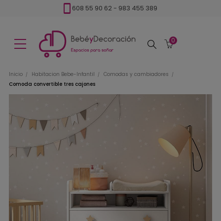
608 55 90 62
-
983 455 389
0
Buscar
Inicio
Habitacion Bebe-Infantil
Comodas y cambiadores
Comoda convertible tres cajones