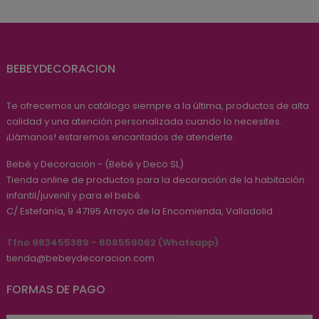
BEBEYDECORACION
Te ofrecemos un catálogo siempre a la última, productos de alta
calidad y una atención personalizada cuando lo necesites.
¡Llámanos! estaremos encantados de atenderte.
Bebé y Decoración - (Bebé y Deco SL)
Tienda online de productos para la decoración de la habitación
infantil/juvenil y para el bebé.
C/ Estefanía, 9
47195
Arroyo de la Encomienda, Valladolid
Tfno 983455389 - 608559062 (Whatsapp)
tienda@bebeydecoracion.com
FORMAS DE PAGO