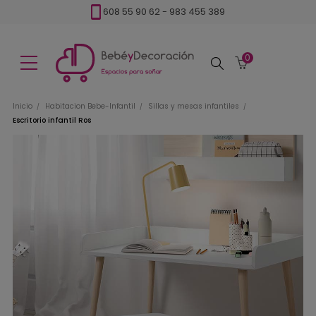
608 55 90 62
-
983 455 389
0
Buscar
Inicio
Habitacion Bebe-Infantil
Sillas y mesas infantiles
Escritorio infantil Ros