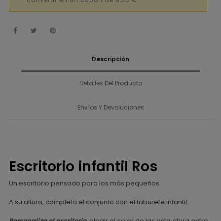
convertir en un cupón de 8,30 €.
Descripción
Detalles Del Producto
Envíos Y Devoluciones
Escritorio infantil Ros
Un escritorio pensado para los más pequeños.
A su altura, completa el conjunto con el taburete infantil.
Personaliza el escritori
o
: elegir el color de las estructura entre