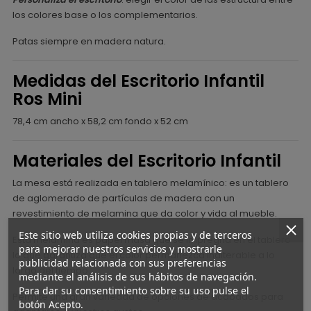
los colores base o los complementarios.
Patas siempre en madera natura.
Medidas del Escritorio Infantil
Ros Mini
78,4 cm ancho x 58,2 cm fondo x 52 cm
Materiales del Escritorio Infantil
La mesa está realizada en tablero melamínico: es un tablero
de aglomerado de partículas de madera con un
revestimiento de melamina que da color y vida al mueble.
Este sitio web utiliza cookies propias y de terceros
Esta melamina es papel masa que se impregna en el tablero
para mejorar nuestros servicios y mostrarle
lo que garantiza que el color permanezca inalterable a lo
publicidad relacionada con sus preferencias
largo del tiempo.
mediante el análisis de sus hábitos de navegación.
Para dar su consentimiento sobre su uso pulse el
Permite una gran variedad de opciones de acabados para
botón Acepto.