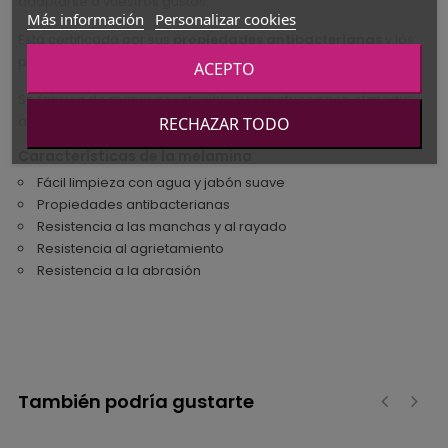
adaptarse a vuestros gustos.
Más información
Personalizar cookies
Está certificada por sus
propiedades antibacterianas
y los
paneles tienen el certificado ISO 22196: 2011
ACEPTO
Se fabrica de manera sostenible y respetuosa con el medio
ambiente.
RECHAZAR TODO
Características de la melamina
Fácil limpieza con agua y jabón suave
Propiedades antibacterianas
Resistencia a las manchas y al rayado
Resistencia al agrietamiento
Resistencia a la abrasión
También podría gustarte
‹
›