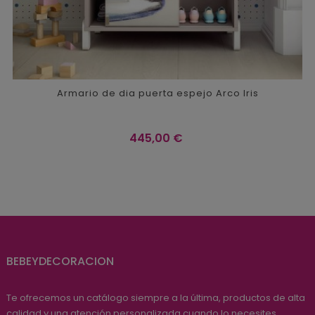
Armario de dia puerta espejo Arco Iris
Precio
445,00 €
BEBEYDECORACION
Te ofrecemos un catálogo siempre a la última, productos de alta
calidad y una atención personalizada cuando lo necesites.