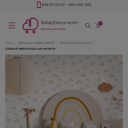
608 55 90 62
-
983 455 389
0
Buscar
Inicio
Habitacion Bebe-Infantil
Mobiliario Montessori
Cabezal semicirculo con estante