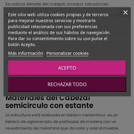
Se coloca delante del rodapié, incorpor salvazócalo.
Este sitio web utiliza cookies propias y de terceros
NO INCLUYE EL RESTO DE ELEMENTOS DE LA FOTO NI EL VINILO
para mejorar nuestros servicios y mostrarle
ARCOIRIS.
publicidad relacionada con sus preferencias
mediante el análisis de sus hábitos de navegación.
Perfecto como protección de pared, como decoración o para
Para dar su consentimiento sobre su uso pulse el
la zona de juegos.
botón Acepto.
Puedes elegir los colores entre los ofertados
Más información
Personalizar cookies
Medidas: 130 cm ancho x 139,5 cm alto x 1,9+17,7 cm grosor
ACEPTO
Opcional puntos de LED o cabezal sin estante delantero.
Consultar.
RECHAZAR TODO
Materiales del Cabezal
semicirculo con estante
La estructura está realizada en tablero melamínico: es un
tablero de aglomerado de partículas de madera con un
revestimiento de melamina que da color y vida al mueble.