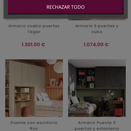
RECHAZAR TODO
Armario cuatro puertas
Armario 6 puertas y
Tegar
cubo
Precio
Precio
1.301,00 €
1.074,00 €
Puente con escritorio
Armario Puente 3
Ros
puertas y estanteria