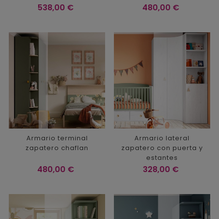
Precio
Precio
538,00 €
480,00 €
Armario terminal
Armario lateral
zapatero chaflan
zapatero con puerta y
estantes
Precio
Precio
480,00 €
328,00 €