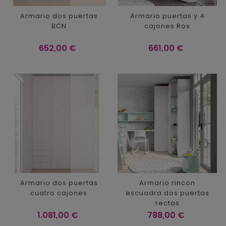
Armario dos puertas
Armario puertas y 4
BCN
cajones Ros
Precio
Precio
652,00 €
661,00 €
Armario dos puertas
Armario rincon
cuatro cajones
escuadra dos puertas
rectas
Precio
Precio
1.081,00 €
788,00 €