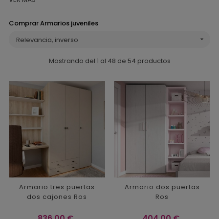
Comprar Armarios juveniles
Relevancia, inverso

Mostrando del 1 al 48 de 54 productos
Armario tres puertas
Armario dos puertas
dos cajones Ros
Ros
Precio
Precio
836,00 €
404,00 €