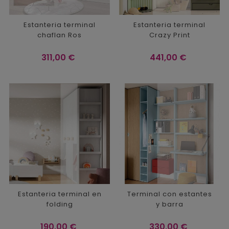
Estanteria terminal
Estanteria terminal
chaflan Ros
Crazy Print
Precio
Precio
311,00 €
441,00 €
Estanteria terminal en
Terminal con estantes
folding
y barra
Precio
Precio
190,00 €
330,00 €