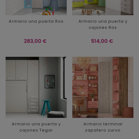
Armario una puerta Ros
Armario una puerta y
cajones Ros
Precio
Precio
283,00 €
514,00 €
Armario una puerta y
Armario terminal
cajones Tegar
zapatero curvo