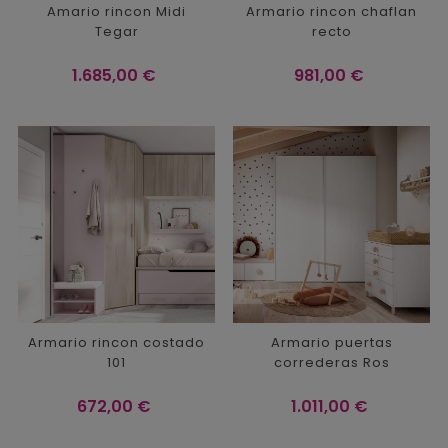
Amario rincon Midi
Armario rincon chaflan
Tegar
recto
Precio
Precio
1.685,00 €
981,00 €
Armario rincon costado
Armario puertas
101
correderas Ros
Precio
Precio
672,00 €
1.011,00 €