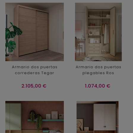
Armario dos puertas
Armario dos puertas
correderas Tegar
plegables Ros
Precio
Precio
2.105,00 €
1.074,00 €