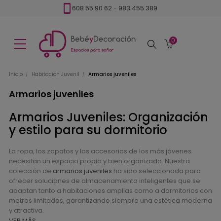
608 55 90 62
-
983 455 389
0
Buscar
Inicio
Habitacion Juvenil
Armarios juveniles
Armarios juveniles
Armarios Juveniles: Organización
y estilo para su dormitorio
La ropa, los zapatos y los accesorios de los más jóvenes
necesitan un espacio propio y bien organizado. Nuestra
colección de
armarios juveniles
ha sido seleccionada para
ofrecer soluciones de almacenamiento inteligentes que se
adaptan tanto a habitaciones amplias como a dormitorios con
metros limitados, garantizando siempre una estética moderna
y atractiva.
VER MÁS