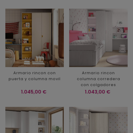
Armario rincon con
Armario rincon
puerta y columna movil
columna corredera
con colgadores
Precio
Precio
1.045,00 €
1.043,00 €