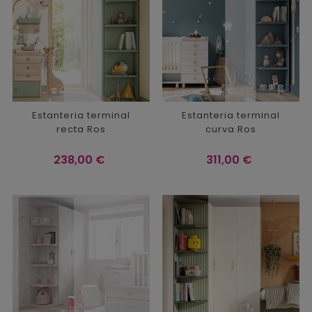
Estanteria terminal
Estanteria terminal
recta Ros
curva Ros
Precio
Precio
238,00 €
311,00 €