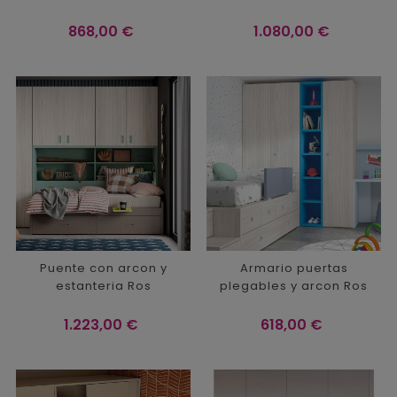
Precio
Precio
868,00 €
1.080,00 €
Puente con arcon y
Armario puertas
estanteria Ros
plegables y arcon Ros
Precio
Precio
1.223,00 €
618,00 €