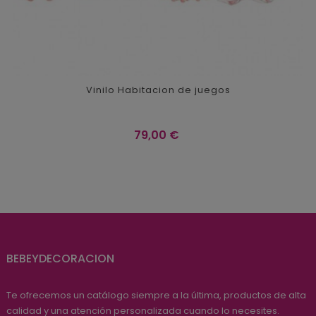
Vinilo Habitacion de juegos
Precio
79,00 €
BEBEYDECORACION
Te ofrecemos un catálogo siempre a la última, productos de alta
calidad y una atención personalizada cuando lo necesites.