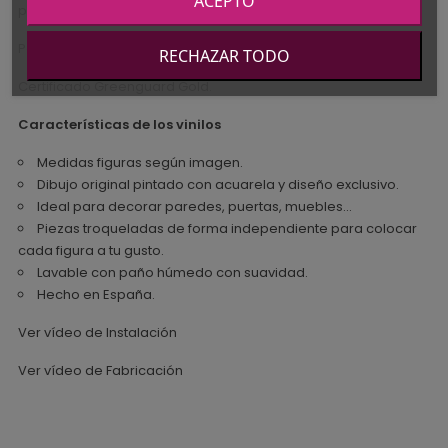
ACEPTO
podrás reposicionar varias veces sin dañar las paredes.
Posibilidad de utilizar en gotelé de gota fina y plana.
RECHAZAR TODO
Certificado Greenguard Gold.
Características de los vinilos
Medidas figuras según imagen.
Dibujo original pintado con acuarela y diseño exclusivo.
Ideal para decorar paredes, puertas, muebles...
Piezas troqueladas de forma independiente para colocar
cada figura a tu gusto.
Lavable con paño húmedo con suavidad.
Hecho en España.
Ver vídeo de Instalación
Ver vídeo de Fabricación