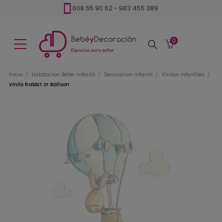
608 55 90 62
-
983 455 389
0
Buscar
Inicio
Habitacion Bebe-Infantil
Decoracion infantil
Vinilos infantiles
Vinilo Rabbit in Balloon