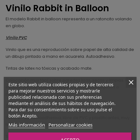
Vinilo Rabbit in Balloon
El modelo Rabbit in balloon representa a un ratoncito volando
en globo.
Vinilo PVC
Vinilo que es una reproducción sobre papel de alta calidad de
un dibujo pintado a mano en acuarela. Autoadhesivo.
Tintas de latex no tóxicas y acabado mate.
Colocación muy fácil sobre paredes lisas, secas y limpias. No
Este sitio web utiliza cookies propias y de terceros
es aconsejable sobre acabados satinados y rugosos o
para mejorar nuestros servicios y mostrarle
pinturas con latex.
publicidad relacionada con sus preferencias
mediante el análisis de sus hábitos de navegación.
Vinilo Tela
Para dar su consentimiento sobre su uso pulse el
botón Acepto.
Vinilo en tela autoadhesiva, libre de PVC y plastificantes, muy
Más información
Personalizar cookies
fácil de aplicar. Efecto pintado a mano.
Se puede quitar sin dejar residuos. Y son REMOVIBLES, lo