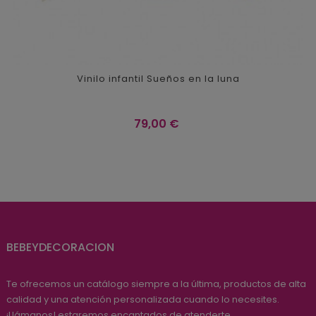
Vinilo infantil Sueños en la luna
Precio
79,00 €
BEBEYDECORACION
Te ofrecemos un catálogo siempre a la última, productos de alta
calidad y una atención personalizada cuando lo necesites.
¡Llámanos! estaremos encantados de atenderte.