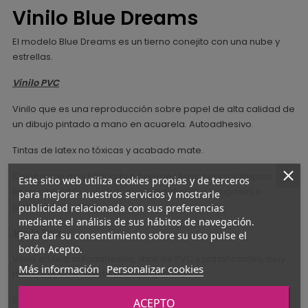
Vinilo Blue Dreams
El modelo Blue Dreams es un tierno conejito con una nube y
estrellas.
Vinilo PVC
Vinilo que es una reproducción sobre papel de alta calidad de
un dibujo pintado a mano en acuarela. Autoadhesivo.
Tintas de latex no tóxicas y acabado mate.
Colocación muy fácil sobre paredes lisas, secas y limpias. No
Este sitio web utiliza cookies propias y de terceros
es aconsejable sobre acabados satinados y rugosos o
para mejorar nuestros servicios y mostrarle
pinturas con latex.
publicidad relacionada con sus preferencias
mediante el análisis de sus hábitos de navegación.
Vinilo Tela
Para dar su consentimiento sobre su uso pulse el
botón Acepto.
Vinilo en tela autoadhesiva, libre de PVC y plastificantes, muy
Más información
Personalizar cookies
fácil de aplicar. Efecto pintado a mano.
Se puede quitar sin dejar residuos. Y son REMOVIBLES, lo
ACEPTO