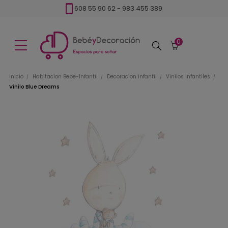
608 55 90 62
-
983 455 389
0
Buscar
Inicio
Habitacion Bebe-Infantil
Decoracion infantil
Vinilos infantiles
Vinilo Blue Dreams