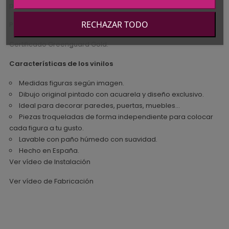
podrás reposicionar varias veces sin dañar las paredes.
RECHAZAR TODO
Posibilidad de utilizar en gotelé de gota fina y plana.
Certificado Greenguard Gold.
Características de los vinilos
Medidas figuras según imagen.
Dibujo original pintado con acuarela y diseño exclusivo.
Ideal para decorar paredes, puertas, muebles...
Piezas troqueladas de forma independiente para colocar
cada figura a tu gusto.
Lavable con paño húmedo con suavidad.
Hecho en España.
Ver vídeo de Instalación
Ver vídeo de Fabricación